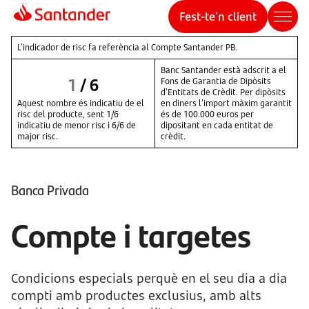
Fest-te'n client
L'indicador de risc fa referència al Compte Santander PB.
Banc Santander està adscrit a el
1
/
6
Fons de Garantia de Dipòsits
d'Entitats de Crèdit. Per dipòsits
Aquest nombre és indicatiu de el
en diners l'import màxim garantit
risc del producte, sent 1/6
és de 100.000 euros per
indicatiu de menor risc i 6/6 de
dipositant en cada entitat de
major risc.
crèdit.
Banca Privada
Compte i targetes
Condicions especials perquè en el seu dia a dia
compti amb productes exclusius, amb alts