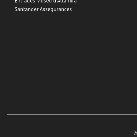
Entrades Museu d'Altamira
Santander Assegurances
©B