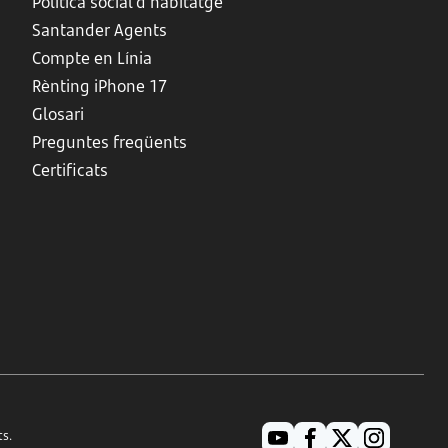
Política social d’habitatge
Santander Agents
Compte en Línia
Rènting iPhone 17
Glosari
Preguntes freqüents
Certificats
ts.