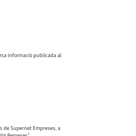
ersa informació publicada al
ins de Supernet Empreses, a
stió Remeses".