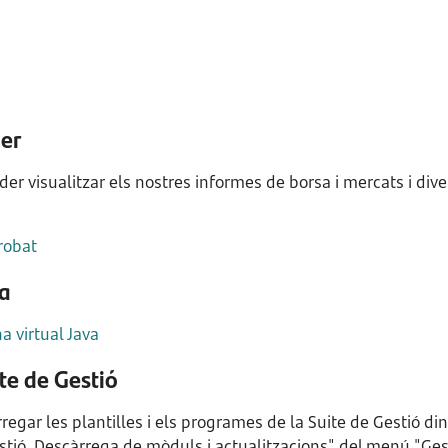
er
der visualitzar els nostres informes de borsa i mercats i div
robat
va
a virtual Java
te de Gestió
egar les plantilles i els programes de la Suite de Gestió d
stió. Descàrrega de mòduls i actualitzacions" del menú "Ge