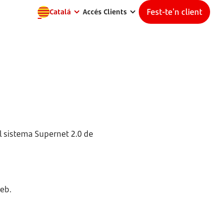
Fest-te'n client
Catalá
Accés Clients
l sistema Supernet 2.0 de
web.