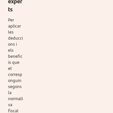
exper
ts
Per
aplicar
les
deducci
ons i
els
benefic
is que
et
corresp
onguin
segons
la
normati
va
fiscal