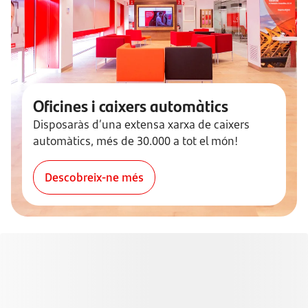
Oficines i caixers automàtics
Disposaràs d’una extensa xarxa de caixers
automàtics, més de 30.000 a tot el món!
Descobreix-ne més
* Incentiu consistent en un cupó per import de 75 €, un cop
aplicada la retenció fiscal vigent, bescanviable a Santander
Boutique per uns Beats Solo Buds – Transparent Red o un altre
dispositiu de valor igual o superior. Promoció vàlida del