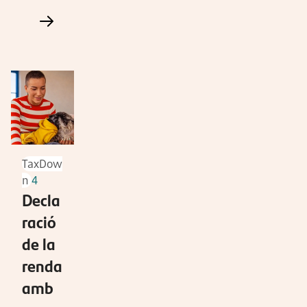
TaxDow
n
4
Decla
ració
de la
renda
amb