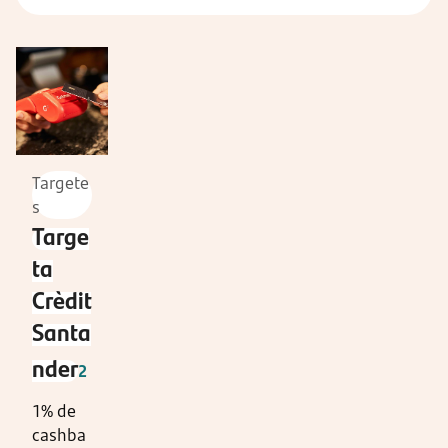
Targete
s
Targe
ta
Crèdit
Santa
nder
2
1% de
cashba