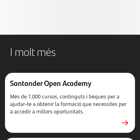
relació amb TAXDOWN constitueix un servei d'assessorament
fiscal prestat per Banco Santander, S.A
Banco Santander S.A. rep una remuneració per aquesta
col·laboració.
I molt més
Santander Open Academy
Més de 1.000 cursos, continguts i beques per a
ajudar-te a obtenir la formació que necessites per
a accedir a millors oportunitats.