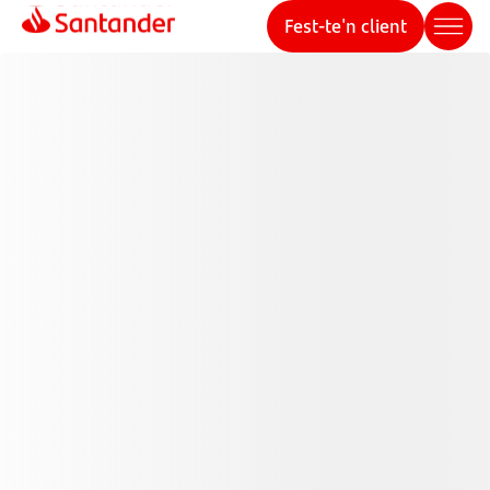
Fest-te'n client
Banco
Santander
Fins a 840€
en dos
1
anys
Suma mes a mes. Sense permanència ni
penalitzacions. Complint condicions.
Els vull