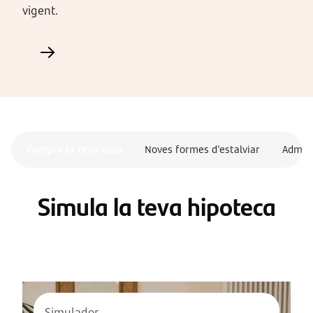
vigent.
Compra la teva casa
Noves formes d'estalviar
Admini
Simula la teva hipoteca
Simulador