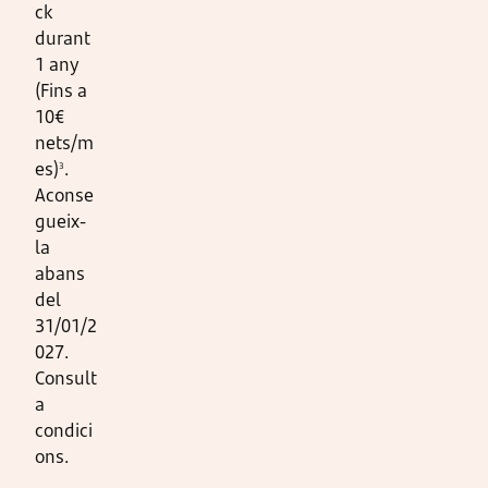
ck
durant
1 any
(Fins a
10€
nets/m
es)
.
3
Aconse
gueix-
la
abans
del
31/01/2
027.
Consult
a
condici
ons.