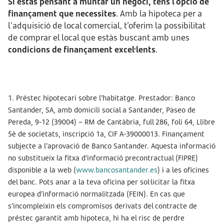
Si estàs pensant a muntar un negoci, tens l’opció de
finançament que necessites
. Amb la hipoteca per a
l’adquisició de local comercial, t’oferim la possibilitat
de comprar el local que estàs buscant amb unes
condicions de finançament excel·lents
.
1. Préstec hipotecari sobre l’habitatge. Prestador: Banco
Santander, SA, amb domicili social a Santander, Paseo de
Pereda, 9-12 (39004) – RM de Cantàbria, full 286, foli 64, Llibre
5è de societats, inscripció 1a, CIF A-39000013. Finançament
subjecte a l’aprovació de Banco Santander. Aquesta informació
no substitueix la fitxa d’informació precontractual (FIPRE)
disponible a la web (
www.bancosantander.es
) i a les oficines
del banc. Pots anar a la teva oficina per sol·licitar la fitxa
europea d’informació normalitzada (FEIN). En cas que
s’incompleixin els compromisos derivats del contracte de
préstec garantit amb hipoteca, hi ha el risc de perdre