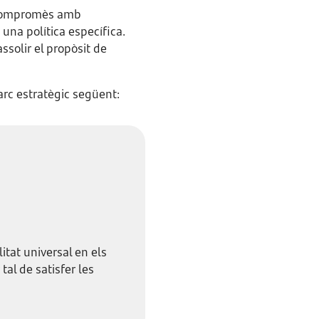
tà compromès amb
t una política específica.
assolir el propòsit de
arc estratègic següent:
itat universal en els
tal de satisfer les