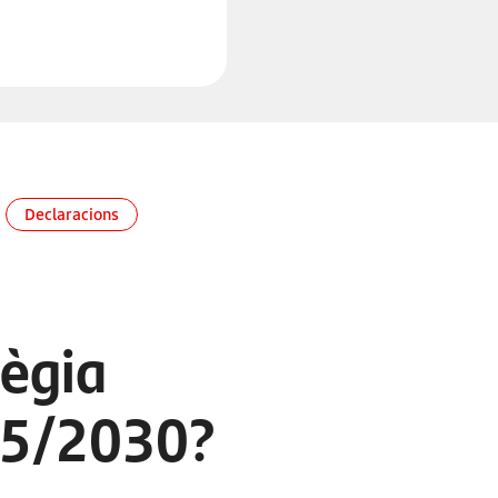
Declaracions
tègia
025/2030?