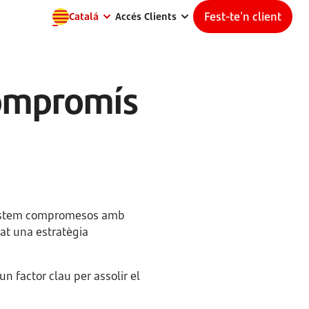
Fest-te'n client
Catalá
Accés Clients
compromís
ts, estem compromesos amb
pat una estratègia
un factor clau per assolir el