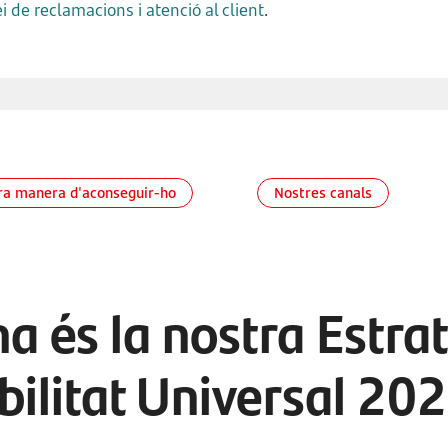
i de reclamacions i atenció al client
.
ra manera d'aconseguir-ho
Nostres canals
a és la nostra Estra
ibilitat Universal 2