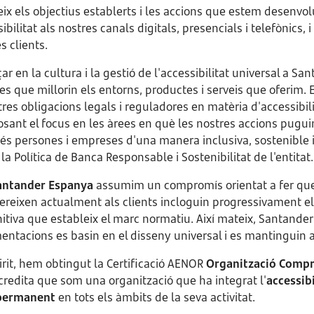
ix els objectius establerts i les accions que estem desenvolu
bilitat als nostres canals digitals, presencials i telefònics, i
s clients.
ar en la cultura i la gestió de l'accessibilitat universal a 
s que millorin els entorns, productes i serveis que oferim. En
es obligacions legals i reguladores en matèria d'accessibili
osant el focus en les àrees en què les nostres accions pugui
més persones i empreses d'una manera inclusiva, sostenible i
a Política de Banca Responsable i Sostenibilitat de l'entitat.
antander Espanya
assumim un compromís orientat a fer que
fereixen actualment als clients incloguin progressivament els
cognitiva que estableix el marc normatiu. Així mateix, Santa
ntacions es basin en el disseny universal i es mantinguin a t
rit, hem obtingut la Certificació AENOR
Organització Comp
credita que som una organització que ha integrat l'
accessib
i permanent
en tots els àmbits de la seva activitat.