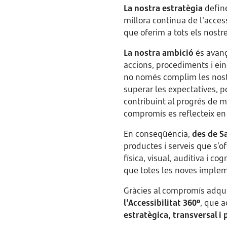
La nostra estratègia
define
millora contínua de l'accessi
que oferim a tots els nostre
La nostra ambició
és avanç
accions, procediments i eine
no només complim les nostr
superar les expectatives, p
contribuint al progrés de 
compromís es reflecteix en l
En conseqüència,
des de S
productes i serveis que s'o
física, visual, auditiva i 
que totes les noves impleme
Gràcies al compromís adqui
l'Accessibilitat 360º
, que a
estratègica, transversal 