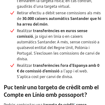
t'enviarem la targeta física; en cas contrari,
gaudiràs d'una targeta virtual.
Retirar efectiu a dèbit sense comissions als més
de
30.000 caixers automàtics Santander que hi
ha arreu del món
.
Realitzar
transferències en euros sense
comissió
, ja sigui en línia o en caixers
automàtics Santander. A més, sense comissió a
qualsevol entitat del Regne Unit, Polònia i
Portugal. S’exclouen les comissions de canvi de
divisa.
Realitzar
transferències fora d’Espanya amb 0
€ de comissió d’emissió
a l’app i el web.
S’aplica cost per canvi de divisa.
Puc tenir una targeta de crèdit amb el
Compte en Línia amb passaport?
Podràs contractar una
targeta de crèdit
sense
1