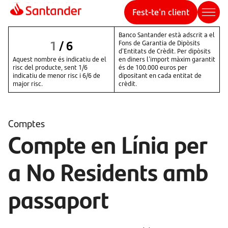
Fest-te'n client
Banco Santander està adscrit a el
1
/
6
Fons de Garantia de Dipòsits
d'Entitats de Crèdit. Per dipòsits
Aquest nombre és indicatiu de el
en diners l'import màxim garantit
risc del producte, sent 1/6
és de 100.000 euros per
indicatiu de menor risc i 6/6 de
dipositant en cada entitat de
major risc.
crèdit.
Comptes
Compte en Línia per
a No Residents amb
passaport