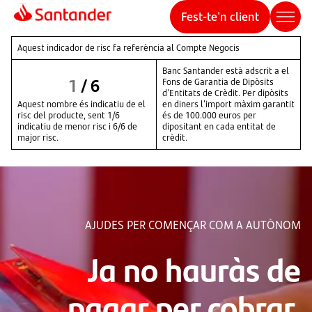
Fest-te'n client
Aquest indicador de risc fa referència al Compte Negocis
Banc Santander està adscrit a el
1
/
6
Fons de Garantia de Dipòsits
d'Entitats de Crèdit. Per dipòsits
Aquest nombre és indicatiu de el
en diners l'import màxim garantit
risc del producte, sent 1/6
és de 100.000 euros per
indicatiu de menor risc i 6/6 de
dipositant en cada entitat de
major risc.
crèdit.
AJUDES PER COMENÇAR COM A AUTÒNOM
Ja no hauràs de
pagar per cobrar,