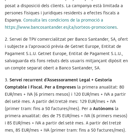
posat a disposició dels clients. La campanya està limitada a
persones físiques i jurídiques residents a efectes fiscals a
Espanya.
Consulta les condicions de la promoció a
https://www.bancosantander.es/ca/sorteos-promociones
.
2. Servei de TPV comercialitzat per Banco Santander, SA, ofert
i subjecte a l’aprovació prèvia de Getnet Europe, Entitat de
Pagament S.L.U. Getnet Europe, Entitat de Pagament S.L.U.,
salvaguarda els fons rebuts dels usuaris mitjançant dipòsit en
un compte separat obert a Banco Santander, SA.
3.
Servei recurrent d’Assessorament Legal + Gestoria
Comptable i Fiscal. Per a Empreses
la primera anualitat: 80
EUR/mes + IVA (6 primers mesos) i 120 EUR/mes + IVA a partir
del setè mes. A partir del tretzè mes: 129 EUR/mes + IVA
(primer tram: fins a 50 factures/mes). Per a
Autònoms
la
primera anualitat: des de 75 EUR/mes + IVA (6 primers mesos)
i 85 EUR/mes + IVA a partir del setè mes. A partir del tretzè
mes, 85 EUR/mes + IVA (primer tram: fins a 50 factures/mes).