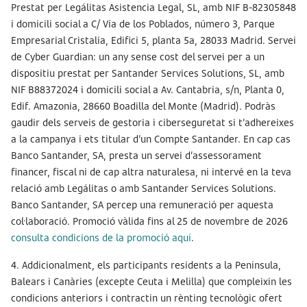
Prestat per Legálitas Asistencia Legal, SL, amb NIF B-82305848
i domicili social a C/ Vía de los Poblados, número 3, Parque
Empresarial Cristalia, Edifici 5, planta 5a, 28033 Madrid. Servei
de Cyber Guardian: un any sense cost del servei per a un
dispositiu prestat per Santander Services Solutions, SL, amb
NIF B88372024 i domicili social a Av. Cantabria, s/n, Planta 0,
Edif. Amazonia, 28660 Boadilla del Monte (Madrid). Podràs
gaudir dels serveis de gestoria i ciberseguretat si t’adhereixes
a la campanya i ets titular d’un Compte Santander. En cap cas
Banco Santander, SA, presta un servei d’assessorament
financer, fiscal ni de cap altra naturalesa, ni intervé en la teva
relació amb Legálitas o amb Santander Services Solutions.
Banco Santander, SA percep una remuneració per aquesta
col·laboració. Promoció vàlida fins al 25 de novembre de 2026
consulta condicions de la promoció aquí
.
4. Addicionalment, els participants residents a la Península,
Balears i Canàries (excepte Ceuta i Melilla) que compleixin les
condicions anteriors i contractin un rènting tecnològic ofert