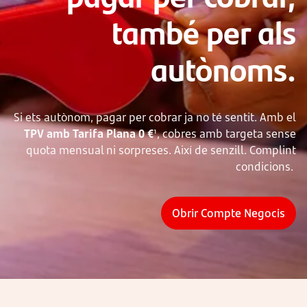
també per als
autònoms.
Si ets autònom, pagar per cobrar ja no té sentit. Amb el
TPV amb Tarifa Plana 0 €
, cobres amb targeta sense
1
quota mensual ni sorpreses. Així de senzill. Complint
condicions.
Obrir Compte Negocis