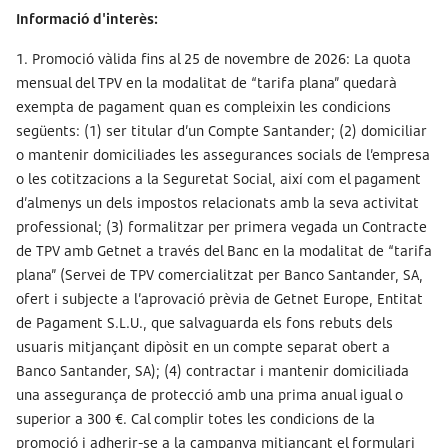
Informació d'interès:
1. Promoció vàlida fins al 25 de novembre de 2026: La quota
mensual del TPV en la modalitat de “tarifa plana” quedarà
exempta de pagament quan es compleixin les condicions
següents: (1) ser titular d’un Compte Santander; (2) domiciliar
o mantenir domiciliades les assegurances socials de l’empresa
o les cotitzacions a la Seguretat Social, així com el pagament
d’almenys un dels impostos relacionats amb la seva activitat
professional; (3) formalitzar per primera vegada un Contracte
de TPV amb Getnet a través del Banc en la modalitat de “tarifa
plana” (Servei de TPV comercialitzat per Banco Santander, SA,
ofert i subjecte a l’aprovació prèvia de Getnet Europe, Entitat
de Pagament S.L.U., que salvaguarda els fons rebuts dels
usuaris mitjançant dipòsit en un compte separat obert a
Banco Santander, SA); (4) contractar i mantenir domiciliada
una assegurança de protecció amb una prima anual igual o
superior a 300 €. Cal complir totes les condicions de la
promoció i adherir-se a la campanya mitjançant el formulari