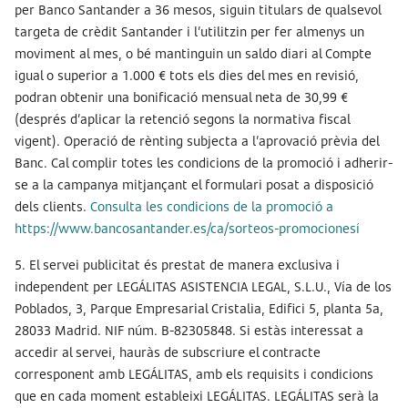
per Banco Santander a 36 mesos, siguin titulars de qualsevol
targeta de crèdit Santander i l’utilitzin per fer almenys un
moviment al mes, o bé mantinguin un saldo diari al Compte
igual o superior a 1.000 € tots els dies del mes en revisió,
podran obtenir una bonificació mensual neta de 30,99 €
(després d’aplicar la retenció segons la normativa fiscal
vigent). Operació de rènting subjecta a l’aprovació prèvia del
Banc. Cal complir totes les condicions de la promoció i adherir-
se a la campanya mitjançant el formulari posat a disposició
dels clients.
Consulta les condicions de la promoció a
https://www.bancosantander.es/ca/sorteos-promocionesí
5. El servei publicitat és prestat de manera exclusiva i
independent per LEGÁLITAS ASISTENCIA LEGAL, S.L.U., Vía de los
Poblados, 3, Parque Empresarial Cristalia, Edifici 5, planta 5a,
28033 Madrid. NIF núm. B-82305848. Si estàs interessat a
accedir al servei, hauràs de subscriure el contracte
corresponent amb LEGÁLITAS, amb els requisits i condicions
que en cada moment estableixi LEGÁLITAS. LEGÁLITAS serà la