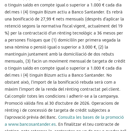
o tinguin saldo en compte igual o superior a 1.000 € cada dia
del mes i (4) tinguin Bizum actiu a Banco Santander. Es rebrà
una bonificació de 27,99 € nets mensuals (després d’aplicar la
retenció segons la normativa fiscal vigent, actualment del 19
%) per la contractació d’un rènting tecnològic a 36 mesos per
a persones físiques que (1) domiciliïn per primera vegada la
seva nòmina o pensió igual o superior a 3.000 €, (2) la
mantinguin juntament amb la domiciliació de dos rebuts
mensuals, (3) facin un moviment mensual de targeta de crèdit
o tinguin saldo en compte igual o superior a 1.000 € cada dia
del mes i (4) tinguin Bizum actiu a Banco Santander. No
obstant això, l’import de la bonificació rebuda serà com a
màxim l’import de la renda del rènting contractat pel client.
Cal complir totes les condicions i adherir-se a la campanya.
Promoció vàlida fins al 30 d’octubre de 2026. Operacions de
rènting i de concessió de targeta de crèdit subjectes a
l’aprovació prèvia del Banc.
Consulta les bases de la promoció
a www.bancosantander.es
. En finalitzar el teu contracte de