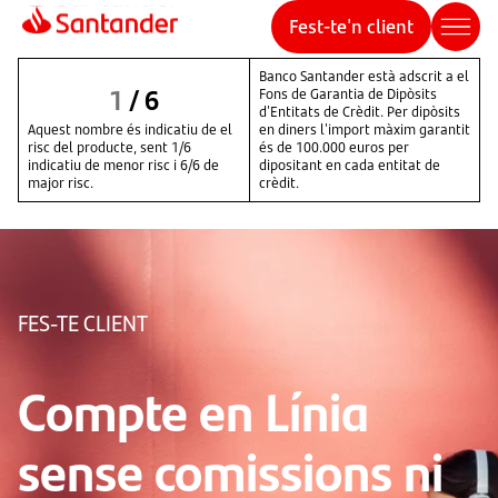
Fest-te'n client
Banco Santander està adscrit a el
1
/
6
Fons de Garantia de Dipòsits
d'Entitats de Crèdit. Per dipòsits
Aquest nombre és indicatiu de el
en diners l'import màxim garantit
risc del producte, sent 1/6
és de 100.000 euros per
indicatiu de menor risc i 6/6 de
dipositant en cada entitat de
major risc.
crèdit.
FES-TE CLIENT
Compte en Línia
sense comissions ni