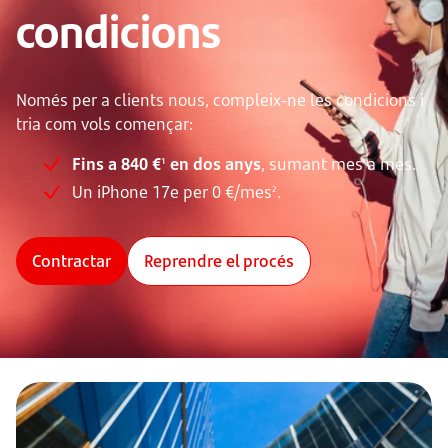
condicions
Només per a clients nous, compleix-ne les condicions i
tria com vols començar:
Fins a 840 €
en dos anys
, sumant mes a mes.
1
Un iPhone 17e per 0 €/mes
.
2
Contractar
Reprendre el procés