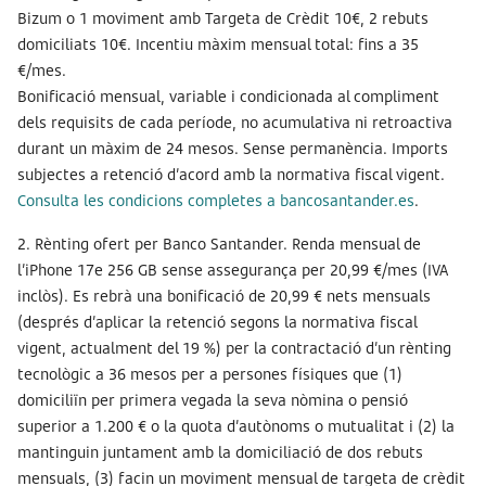
Bizum o 1 moviment amb Targeta de Crèdit 10€, 2 rebuts
domiciliats 10€. Incentiu màxim mensual total: fins a 35
€/mes.
Bonificació mensual, variable i condicionada al compliment
dels requisits de cada període, no acumulativa ni retroactiva
durant un màxim de 24 mesos. Sense permanència. Imports
subjectes a retenció d’acord amb la normativa fiscal vigent.
Consulta les condicions completes a bancosantander.es
.
2. Rènting ofert per Banco Santander. Renda mensual de
l’iPhone 17e 256 GB sense assegurança per 20,99 €/mes (IVA
inclòs). Es rebrà una bonificació de 20,99 € nets mensuals
(després d’aplicar la retenció segons la normativa fiscal
vigent, actualment del 19 %) per la contractació d’un rènting
tecnològic a 36 mesos per a persones físiques que (1)
domiciliïn per primera vegada la seva nòmina o pensió
superior a 1.200 € o la quota d’autònoms o mutualitat i (2) la
mantinguin juntament amb la domiciliació de dos rebuts
mensuals, (3) facin un moviment mensual de targeta de crèdit