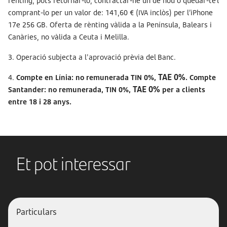
rènting, pots retornar-lo, contractar-ne un de nou o quedar-te’l
comprant-lo per un valor de: 141,60 € (IVA inclòs) per l’iPhone
17e 256 GB. Oferta de rènting vàlida a la Península, Balears i
Canàries, no vàlida a Ceuta i Melilla.
3. Operació subjecta a l'aprovació prèvia del Banc.
TAE 0%
4.
Compte en Línia: no remunerada TIN 0%,
. Compte
TAE 0%
Santander: no remunerada, TIN 0%,
per a clients
entre 18 i 28 anys.
Et pot interessar
Particulars