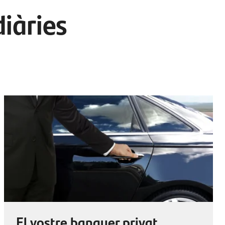
diàries
El vostre banquer privat