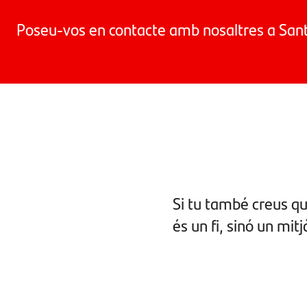
Poseu-vos en contacte amb nosaltres a Sant
Si tu també creus que
és un fi, sinó un mi