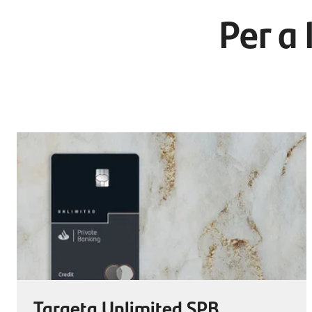
Per a 
Targeta Unlimited SPB