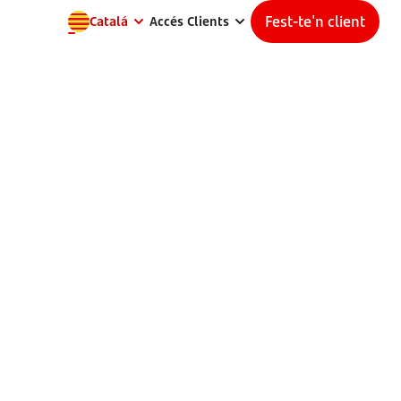
Fest-te'n client
Catalá
Accés Clients