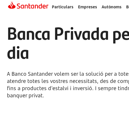
Particulars
Empreses
Autònoms
B
Banca Privada per
dia
A Banco Santander volem ser la solució per a totes
atendre totes les vostres necessitats, des de com
fins a productes d'estalvi i inversió. I sempre tind
banquer privat.