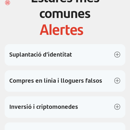
s
t
comunes
r
a
n
Ajuda
o
v
a
Suplantació d’identitat
Compres en línia i lloguers falsos
Inversió i criptomonedes