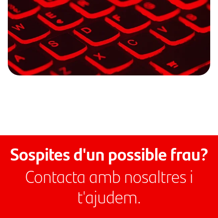
Sospites d'un possible frau?
Contacta amb nosaltres i
t'ajudem.