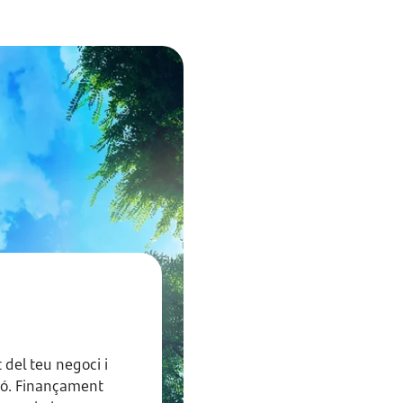
 del teu negoci i
ió. Finançament