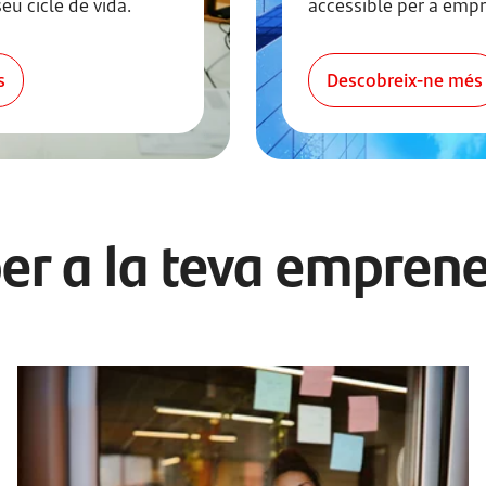
eu cicle de vida.
accessible per a empr
s
Descobreix-ne més
er a la teva empren