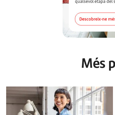
qualsevol etapa del s
Descobreix-ne mé
Més p