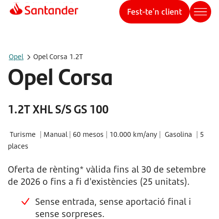
Fest-te'n client
Opel
Opel Corsa 1.2T
Opel Corsa
1.2T XHL S/S GS 100
Turisme
|
Manual
|
60 mesos
|
10.000 km/any
|
Gasolina
|
5
places
Oferta de rènting* vàlida fins al 30 de setembre
de 2026 o fins a fi d'existències (25 unitats).
Sense entrada, sense aportació final i
sense sorpreses.