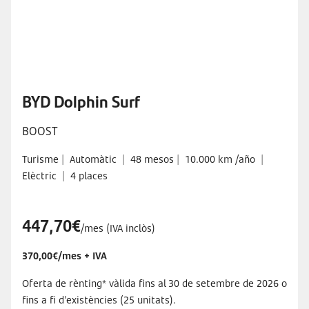
BYD Dolphin Surf
BOOST
Turisme
|
Automàtic
|
48 mesos
|
10.000 km /año
|
Elèctric
|
4 places
447,70€
/mes (IVA inclòs)
370,00€/mes + IVA
Oferta de rènting* vàlida fins al 30 de setembre de 2026 o
fins a fi d'existències (25 unitats).