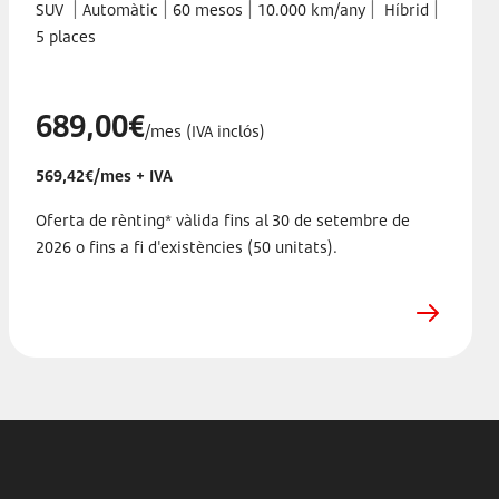
|
|
|
|
|
SUV
Automàtic
60 mesos
10.000 km/any
Híbrid
5 places
689,00€
/mes (IVA inclós)
569,42€/mes + IVA
Oferta de rènting* vàlida fins al 30 de setembre de
2026 o fins a fi d'existències (50 unitats).