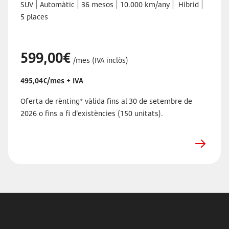
|
|
|
|
|
SUV
Automàtic
36 mesos
10.000 km/any
Hibrid
5 places
599,00€
/mes (IVA inclòs)
495,04€/mes + IVA
Oferta de rènting* vàlida fins al 30 de setembre de
2026 o fins a fi d'existències (150 unitats).