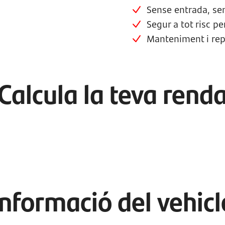
Sense entrada, sen
Segur a tot risc p
Manteniment i rep
Calcula la teva rend
Informació del vehicl