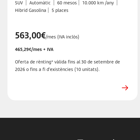
|
|
|
|
SUV
Automàtic
60 mesos
10.000 km /any
|
Hibrid Gasolina
5 places
563,00€
/mes (IVA inclòs)
465,29€/mes + IVA
Oferta de rènting* vàlida fins al 30 de setembre de
2026 o fins a fi d'existències (10 unitats).