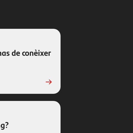
has de conèixer
ng?