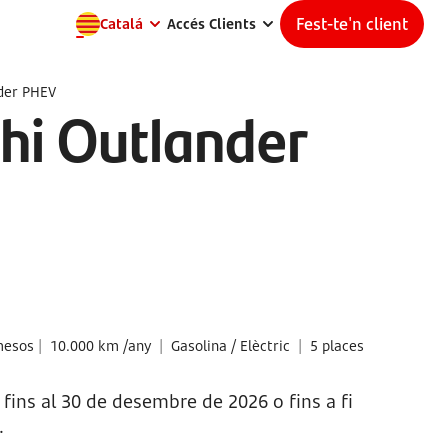
Fest-te'n client
Catalá
Accés Clients
der PHEV
hi Outlander
mesos
|
10.000 km /any
|
Gasolina / Elèctric
|
5 places
 fins al 30 de desembre de 2026 o fins a fi
.