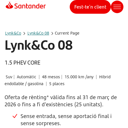
Fest-te'n client
Lynk&Co
Lynk&Co 08
Current Page
Lynk&Co 08
1.5 PHEV CORE
Suv
|
Automàtic
|
48 mesos
|
15.000 km /any
|
Hibrid
endollable / gasolina
|
5 places
Oferta de rènting* vàlida fins al 31 de març de
2026 o fins a fi d'existències (25 unitats).
Sense entrada, sense aportació final i
sense sorpreses.