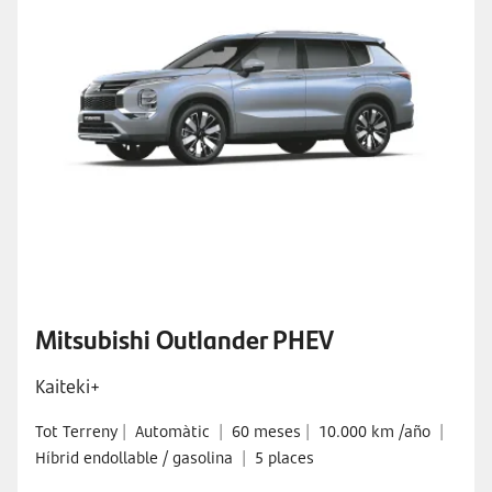
Mitsubishi Outlander PHEV
Kaiteki+
Tot Terreny
|
Automàtic
|
60 meses
|
10.000 km /año
|
Híbrid endollable / gasolina
|
5 places