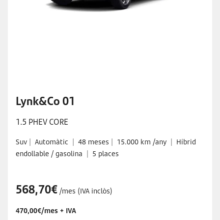
Lynk&Co 01
1.5 PHEV CORE
Suv
|
Automàtic
|
48 meses
|
15.000 km /any
|
Híbrid
endollable / gasolina
|
5 places
568,70€
/mes (IVA inclòs)
470,00€/mes + IVA