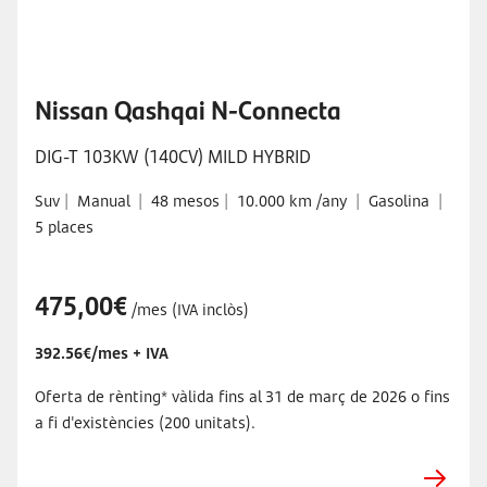
Nissan Qashqai N-Connecta
DIG-T 103KW (140CV) MILD HYBRID
Suv
|
Manual
|
48 mesos
|
10.000 km /any
|
Gasolina
|
5 places
475,00€
/mes (IVA inclòs)
392.56€/mes + IVA
Oferta de rènting* vàlida fins al 31 de març de 2026 o fins
a fi d'existències (200 unitats).