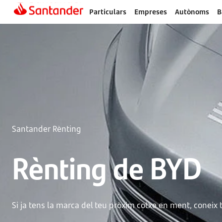
Particulars
Empreses
Autònoms
B
Santander Rènting
Rènting de BYD
Si ja tens la marca del teu pròxim cotxe en ment, coneix t