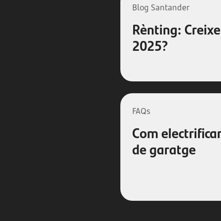
Blog Santander
Rènting: Creixe
2025?
FAQs
Com electrificar
de garatge