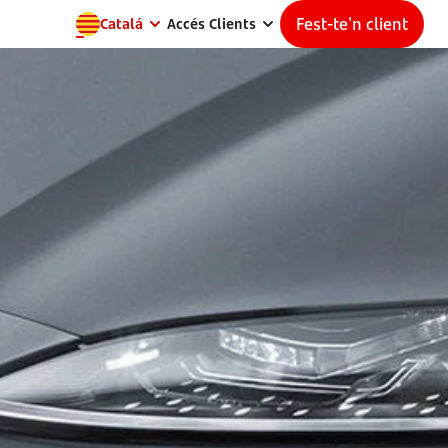
Fest-te'n client
Catalá
Accés Clients