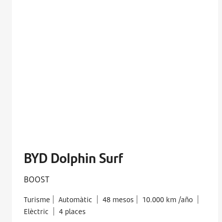
BYD Dolphin Surf
BOOST
|
|
|
|
Turisme
Automàtic
48 mesos
10.000 km /año
|
Elèctric
4 places