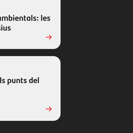
ambientals: les
sius
ls punts del