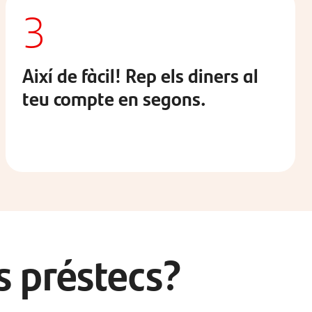
3
Així de fàcil! Rep els diners al
teu compte en segons.
s préstecs?