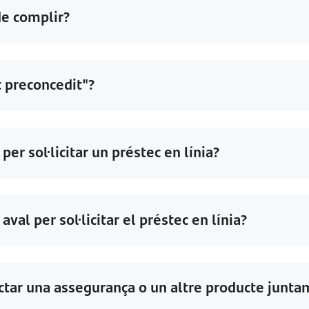
de complir?
c preconcedit"?
per sol·licitar un préstec en línia?
val per sol·licitar el préstec en línia?
actar una assegurança o un altre producte junt