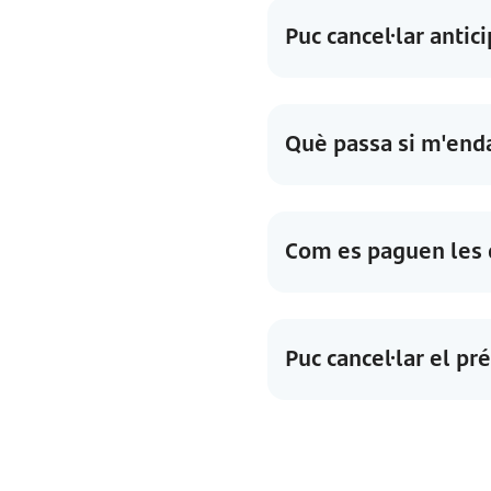
Puc cancel·lar anti
Què passa si m'end
Com es paguen les 
Puc cancel·lar el pr