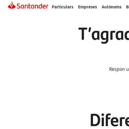
Particulars
Empreses
Autònoms
B
T’agrad
Respon un
Difer