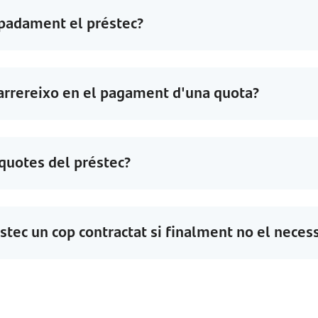
cipadament el préstec?
arrereixo en el pagament d'una quota?
quotes del préstec?
éstec un cop contractat si finalment no el neces