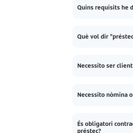
Quins requisits he 
Què vol dir "préste
Necessito ser client 
Necessito nòmina o a
És obligatori contr
préstec?