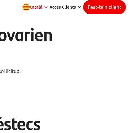
Fest-te'n client
Catalá
Accés Clients
rovarien
l·licitud.
éstecs