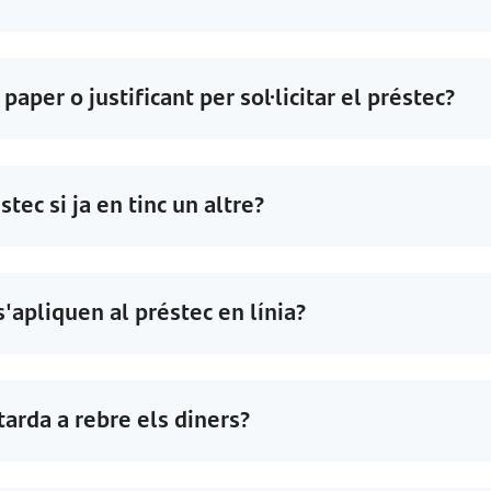
paper o justificant per sol·licitar el préstec?
ec si ja en tinc un altre?
'apliquen al préstec en línia?
arda a rebre els diners?