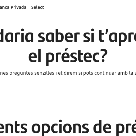
anca Privada
Select
aria saber si t’ap
el préstec?
es preguntes senzilles i et direm si pots continuar amb la so
ents opcions de pr