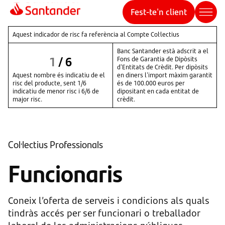
Fest-te'n client
Aquest indicador de risc fa referència al Compte Col·lectius
Banc Santander està adscrit a el
1
/
6
Fons de Garantia de Dipòsits
d'Entitats de Crèdit. Per dipòsits
Aquest nombre és indicatiu de el
en diners l'import màxim garantit
risc del producte, sent 1/6
és de 100.000 euros per
indicatiu de menor risc i 6/6 de
dipositant en cada entitat de
major risc.
crèdit.
Col·lectius Professionals
Funcionaris
Coneix l’oferta de serveis i condicions als quals
tindràs accés per ser funcionari o treballador