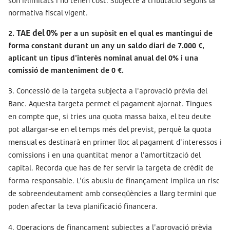
són il·limitats i no tenen cost. Subjecte a tributació segons la
normativa fiscal vigent.
TAE del 0%
2.
per a un supòsit en el qual es mantingui de
forma constant durant un any un saldo diari de 7.000 €,
aplicant un tipus d'interès nominal anual del 0% i una
comissió de manteniment de 0 €.
3.
Concessió de la targeta subjecta a l'aprovació prèvia del
Banc. Aquesta targeta permet el pagament ajornat. Tingues
en compte que, si tries una quota massa baixa, el teu deute
pot allargar-se en el temps més del previst, perquè la quota
mensual es destinarà en primer lloc al pagament d'interessos i
comissions i en una quantitat menor a l'amortització del
capital. Recorda que has de fer servir la targeta de crèdit de
forma responsable. L'ús abusiu de finançament implica un risc
de sobreendeutament amb conseqüències a llarg termini que
poden afectar la teva planificació financera.
4.
Operacions de finançament subjectes a l'aprovació prèvia