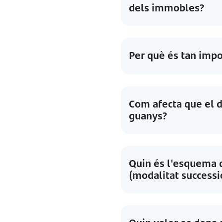
dels immobles?
Per què és tan imp
Com afecta que el d
guanys?
Quin és l'esquema d
(modalitat successi