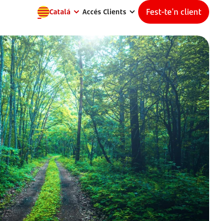
Fest-te'n client
Catalá
Accés Clients