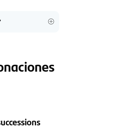
?
onaciones
successions