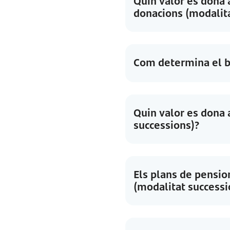
Quin valor es dona 
donacions (modalita
Com determina el ba
Quin valor es dona 
successions)?
Els plans de pensio
(modalitat successi