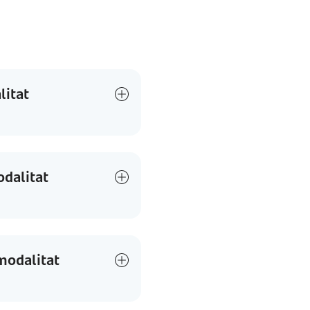
litat
odalitat
(modalitat