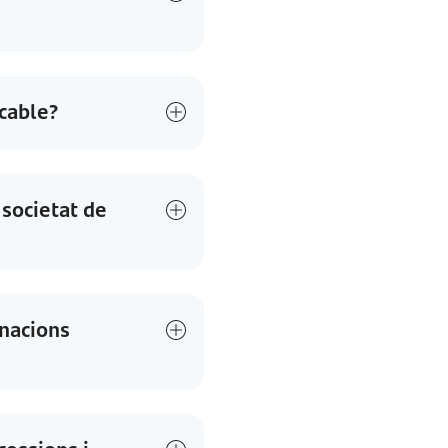
cable?
 societat de
onacions