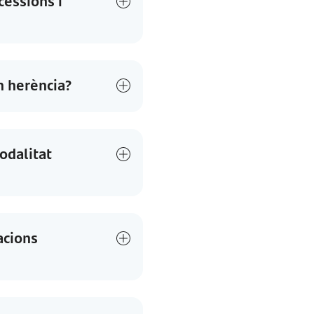
cessions i
n herència?
odalitat
acions