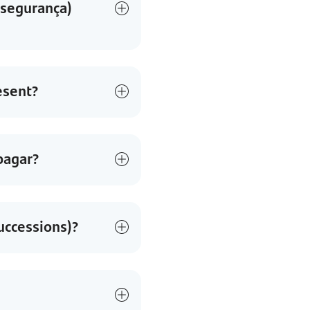
ssegurança)
esent?
pagar?
successions)?