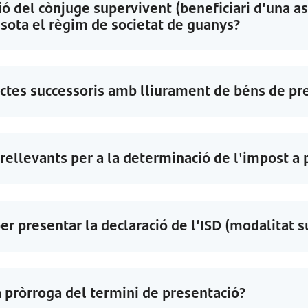
ció del cònjuge supervivent (beneficiari d'una a
t sota el règim de societat de guanys?
ctes successoris amb lliurament de béns de pr
rellevants per a la determinació de l'impost a 
er presentar la declaració de l'ISD (modalitat 
na pròrroga del termini de presentació?