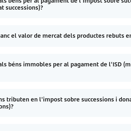
als béns per al pagament de l'impost sobre suc
t successions)?
nc el valor de mercat dels productes rebuts e
als béns immobles per al pagament de l'ISD (m
ns tributen en l'impost sobre successions i don
ons)?