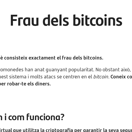
Frau dels bitcoins
è consisteix exactament el frau dels bitcoins.
iptomonedes han anat guanyant popularitat. No obstant això,
est sistema i molts atacs se centren en el
bitcoin.
Coneix c
per robar-te els diners.
in i com funciona?
tual que utilitza la criptografia per garantir la seva segu