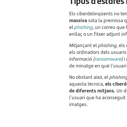
Tipus d'estafes 
Els ciberdelinqüents no ten
massiva
sota la premissa q
el
phishing
,
un correu que 
enllaç o un fitxer adjunt inf
Mitjançant el
phishing,
els 
els ordinadors dels usuaris
informació
(
ransomware
)
i
de minatge en què l'usuari 
No obstant això, el
phishin
aquesta tècnica,
els ciber
de diferents mitjans.
Un d
l'usuari que ha aconsegui
imatges.