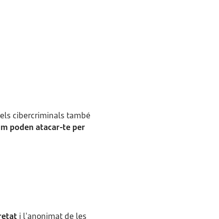
 els cibercriminals també
om poden atacar-te per
retat
i l'anonimat de les