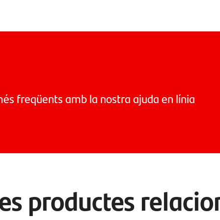
més freqüents amb la nostra ajuda en línia
res productes relacio