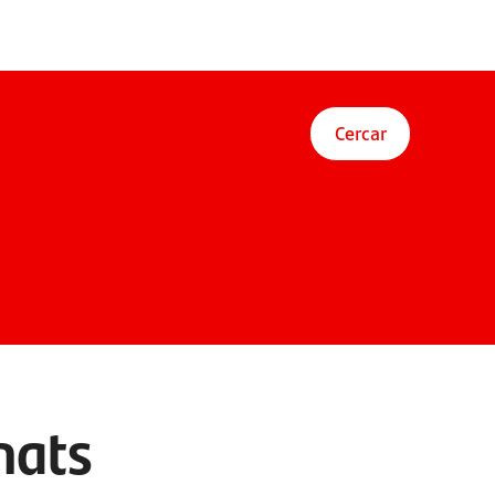
Cercar
nats