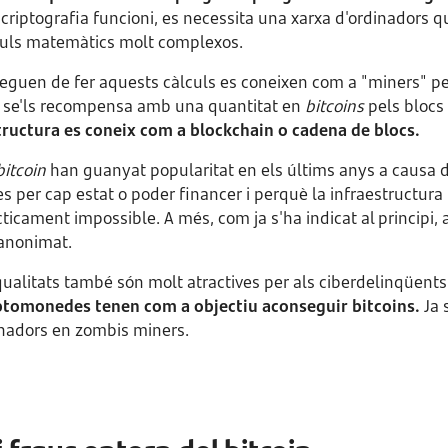
a criptografia funcioni, es necessita una xarxa d'ordinadors 
uls matemàtics molt complexos.
reguen de fer aquests càlculs es coneixen com a "miners" pe
 se'ls recompensa amb una quantitat en
bitcoins
pels blocs
ructura es coneix com a blockchain o cadena de blocs.
bitcoin
han guanyat popularitat en els últims anys a causa d
s per cap estat o poder financer i perquè la infraestructura
àcticament impossible. A més, com ja s'ha indicat al principi
 anonimat.
ualitats també són molt atractives per als ciberdelinqüents
riptomonedes tenen com a objectiu aconseguir bitcoins.
Ja 
inadors en zombis miners.