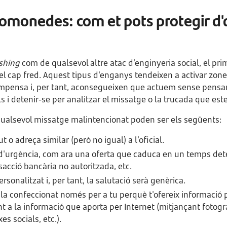
tomonedes: com et pots protegir d
shing
com de qualsevol altre atac d'enginyeria social, el pri
l cap fred. Aquest tipus d'enganys tendeixen a activar zone
compensa i, per tant, aconsegueixen que actuem sense pensar.
 i detenir-se per analitzar el missatge o la trucada que es
ualsevol missatge malintencionat poden ser els següents:
o adreça similar (però no igual) a l'oficial.
d'urgència, com ara una oferta que caduca en un temps de
sacció bancària no autoritzada, etc.
rsonalitzat i, per tant, la salutació serà genèrica.
la confeccionat només per a tu perquè t'ofereix informació p
nt a la informació que aporta per Internet (mitjançant fotogr
es socials, etc.).