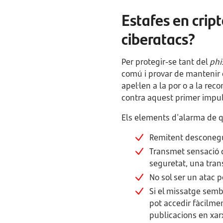
Estafes en crip
ciberatacs?
Per protegir-se tant del
phi
comú i provar de mantenir e
apel·len a la por o a la re
contra aquest primer impuls
Els elements d'alarma de q
Remitent desconegut 
Transmet sensació 
seguretat, una tran
No sol ser un atac pe
Si el missatge semb
pot accedir fàcilme
publicacions en xarx