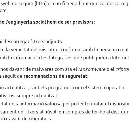
 web no segura (http) o a un fitxer adjunt que cal descarreg
etc.
de l'enginyeria social hem de ser previsors:
i descarregar fitxers adjunts.
e la veracitat del missatge, confirmar amb la persona o entit
b la informació o les fotografies que publiquem a Internet
r-nos davant de malwares com ara el
ransomware
o el
cripto
n seguit de
recomanacions de seguretat:
iu actualitzat, tant els programes com el sistema operatiu.
ntivirus, sempre actualitzat.
tat de la informació valuosa per poder formatar el dispositiu
esament de fitxers al núvol, en comptes de fer-ho al disc dur 
ció davant de ciberatacs.