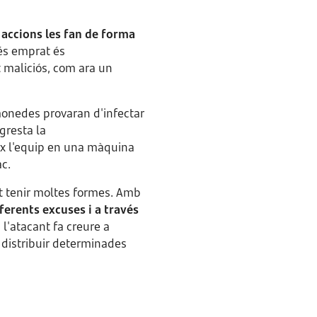
 accions les fan de forma
més emprat és
 maliciós, com ara un
onedes provaran d'infectar
gresta la
ix l'equip en una màquina
ac.
 tenir moltes formes. Amb
ferents excuses i a través
l'atacant fa creure a
 distribuir determinades