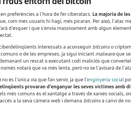
i fraus entorn del bitcoin
en preferències a l'hora de fer ciberatacs.
La majoria de les
ue, com més usuaris hi hagi, més picaran. Per això, l'atac 
farà d'esquer i que s'envia massivament amb algun element
ectat.
ciberdelinqüents interessats a aconseguir
bitcoins
o criptom
 comuns o de les empreses, ja sigui iniciant
malware
que se
 demanant un rescat o executant codi maliciós que converte
només notarà que va més lenta, però no se l'avisarà de l'at
g
no és l'única via que fan servir, ja que l'
enginyeria social
pot
delinqüents provaran d'enganyar les seves víctimes amb di
els més comuns és el xantatge a través de xarxes socials, on 
t accés a la seva càmera web i demana
bitcoins
a canvi de no