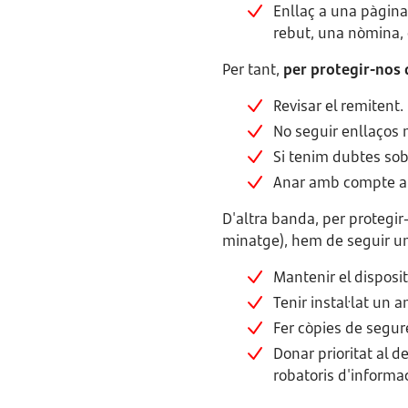
Enllaç a una pàgina
rebut, una nòmina, 
Per tant,
per protegir-nos 
Revisar el remitent.
No seguir enllaços n
Si tenim dubtes sobr
Anar amb compte am
D'altra banda, per protegi
minatge), hem de seguir u
Mantenir el disposit
Tenir instal·lat un a
Fer còpies de segure
Donar prioritat al d
robatoris d'informa