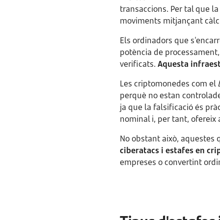
transaccions. Per tal que l
moviments mitjançant càlc
Els ordinadors que s'encar
potència de processament,
verificats.
Aquesta infraest
Les criptomonedes com el
perquè no estan controlade
ja que la falsificació és pr
nominal i, per tant, ofereix
No obstant això, aquestes q
ciberatacs i estafes en c
empreses o convertint ord