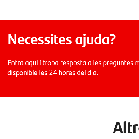
Necessites ajuda?
Entra aquí i troba resposta a les preguntes 
disponible les 24 hores del dia.
Alt