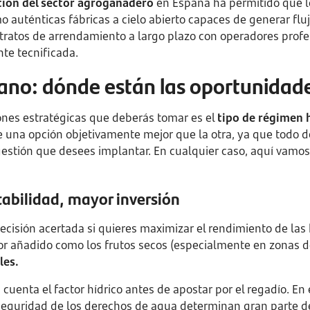
ción del sector agroganadero
en España ha permitido que l
mo auténticas fábricas a cielo abierto capaces de generar fl
ratos de arrendamiento a largo plazo con operadores profe
te tecnificada.
cano: dónde están las oportunidad
ones estratégicas que deberás tomar es el
tipo de régimen 
e una opción objetivamente mejor que la otra, ya que todo
gestión que desees implantar. En cualquier caso, aquí vamos
abilidad, mayor inversión
 decisión acertada si quieres maximizar el rendimiento de la
valor añadido como los frutos secos (especialmente en zonas
les.
 cuenta el factor hídrico antes de apostar por el regadío. En 
 seguridad de los derechos de agua determinan gran parte del