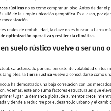
incas rústicas
no es como comprar un piso. Antes de dar el pa
ás allá de la simple ubicación geográfica. Es el caso, por ej
de mecanización.
des reales de rentabilidad, la clave no es buscar la tierra m
de optimización operativa y resiliencia climática.
 en suelo rústico vuelve a ser una 
tual, caracterizado por una persistente volatilidad en los m
 tangibles, la
tierra rústica
vuelve a consolidarse como una
grícola ha demostrado una baja correlación con los mercados
ción. Además, este año suma factores estructurales que eleva
 primer lugar, la demanda global de alimentos crece, mientra
tada y tiende a reducirse por el desarrollo urbano y el cambio