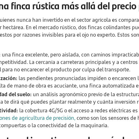
a finca rústica más allá del precio
uienes nunca han invertido en el sector agrícola es compar
r hectárea. En el mercado rústico, dos fincas colindantes p
tos por razones invisibles para el ojo no experto. Estos son
:
una finca excelente, pero aislada, con caminos impractica
petitividad. La cercanía a carreteras principales y a centro
l para no encarecer el producto por culpa del transporte.
zación:
las pendientes pronunciadas impiden o encarecen l
lta de mano de obra es acuciante, una finca automatizada e
dad del suelo:
un análisis agronómico previo de la estructura 
 te dirá qué puedes plantar realmente y cuánta inversión req
tividad:
la cobertura 4G/5G o el acceso a redes eléctricas e
ones de agricultura de precisión,
como son los sensores de 
ompuertas o la conectividad de la maquinaria.