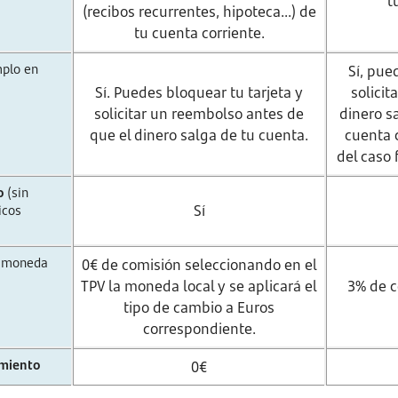
t
(recibos recurrentes, hipoteca...) de
tu cuenta corriente.
mplo en
Sí, pue
Sí. Puedes bloquear tu tarjeta y
solicit
solicitar un reembolso antes de
dinero s
que el dinero salga de tu cuenta.
cuenta c
del caso 
o
(sin
Sí
icos
 moneda
0€ de comisión seleccionando en el
TPV la moneda local y se aplicará el
3% de c
tipo de cambio a Euros
correspondiente.
imiento
0€