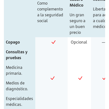
Como
Médico
complemento
Libertad
a la seguridad
Un gran
para acu
social
seguro a
a cualqu
un buen
médico
precio
Copago
Opcional
—
Consultas y
pruebas
Medicina
primaria.
Medios de
diagnóstico.
Especialidades
médicas.