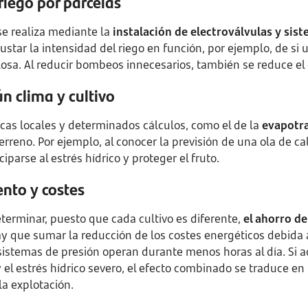
riego por parcelas
 se realiza mediante la
instalación de electroválvulas y sis
ustar la intensidad del riego en función, por ejemplo, de si
losa. Al reducir bombeos innecesarios, también se reduce el
ún clima y cultivo
cas locales y determinados cálculos, como el de la
evapotr
erreno. Por ejemplo, al conocer la previsión de una ola de ca
iparse al estrés hídrico y proteger el fruto.
nto y costes
eterminar, puesto que cada cultivo es diferente,
el ahorro de
ay que sumar la reducción de los costes energéticos debida a
sistemas de presión operan durante menos horas al día. Si 
 el estrés hídrico severo, el efecto combinado se traduce e
la explotación.