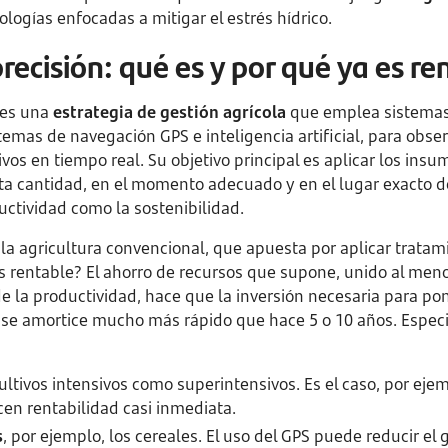
ologías enfocadas a mitigar el estrés hídrico.
recisión: qué es y por qué ya es re
n es una
estrategia de gestión agrícola
que emplea sistemas
emas de navegación GPS e inteligencia artificial, para obse
vos en tiempo real. Su objetivo principal es aplicar los insu
sta cantidad, en el momento adecuado y en el lugar exacto d
ctividad como la sostenibilidad.
la agricultura convencional, que apuesta por aplicar tratam
s rentable? El ahorro de recursos que supone, unido al meno
de la productividad, hace que la inversión necesaria para p
n se amortice mucho más rápido que hace 5 o 10 años. Especi
cultivos intensivos como superintensivos. Es el caso, por ejemp
en rentabilidad casi inmediata.
s
, por ejemplo, los cereales. El uso del GPS puede reducir el