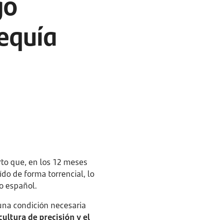
go
sequía
rto que, en los 12 meses
do de forma torrencial, lo
o español.
 una condición necesaria
cultura de precisión y el