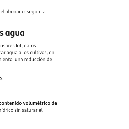
y el abonado, según la
os agua
sores IoT, datos
r agua a los cultivos, en
miento, una reducción de
s.
contenido volumétrico de
drico sin saturar el