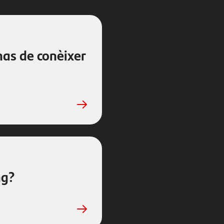
has de conèixer
ng?