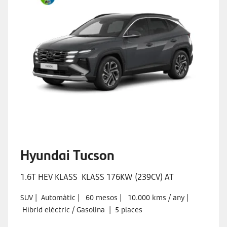
Hyundai Tucson
1.6T HEV KLASS KLASS 176KW (239CV) AT
SUV | Automàtic
|
60 mesos
|
10.000 kms / any
|
Híbrid eléctric / Gasolina
| 5 places