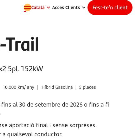
Fest-te'n client
Catalá
Accés Clients
-Trail
4x2 5pl. 152kW
|
10.000 km/ any |
Híbrid Gasolina |
5 places
 fins al 30 de setembre de 2026 o fins a fi
.
se aportació final i sense sorpreses.
er a qualsevol conductor.