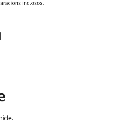
aracions inclosos.
a
e
icle.