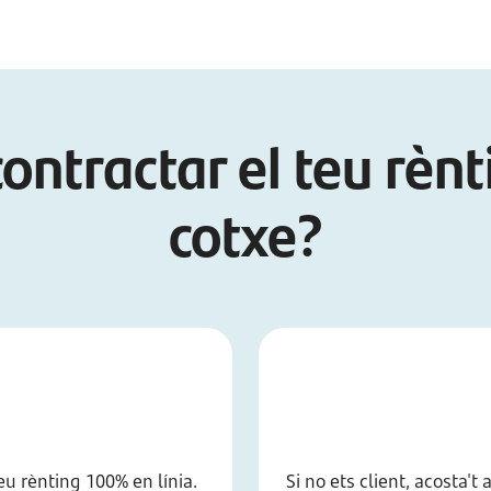
ontractar el teu rènt
cotxe?
eu rènting 100% en línia.
Si no ets client, acosta'