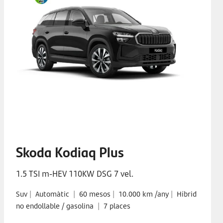
Skoda Kodiaq Plus
1.5 TSI m-HEV 110KW DSG 7 vel.
Suv
|
Automàtic
|
60 mesos
|
10.000 km /any
|
Híbrid
no endollable / gasolina
|
7 places