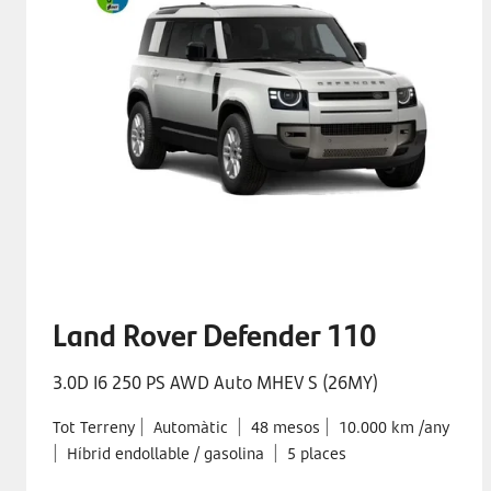
Land Rover Defender 110
3.0D I6 250 PS AWD Auto MHEV S (26MY)
|
|
|
Tot Terreny
Automàtic
48 mesos
10.000 km /any
|
|
Híbrid endollable / gasolina
5 places