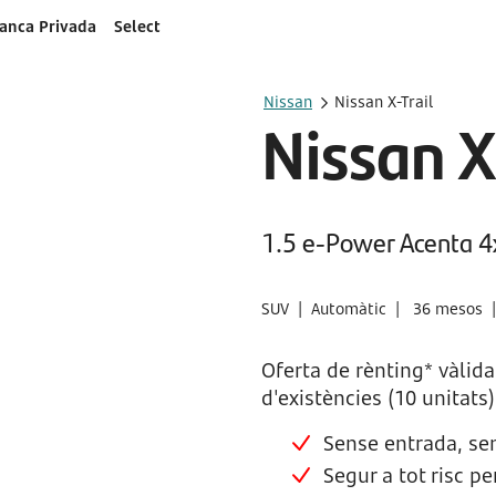
anca Privada
Select
Nissan
Nissan X-Trail
Nissan X
1.5 e-Power Acenta 
SUV |
Automàtic |
36 mesos 
Oferta de rènting* vàlida
d'existències (10 unitats)
Sense entrada, sen
Segur a tot risc p