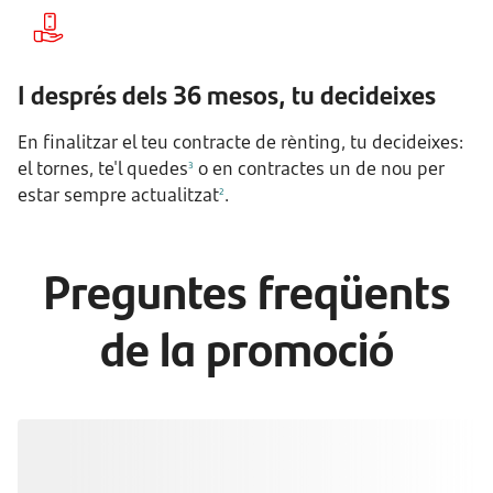
I després dels 36 mesos, tu decideixes
En finalitzar el teu contracte de rènting, tu decideixes:
el tornes, te'l quedes
o en contractes un de nou per
3
estar sempre actualitzat
.
2
Preguntes freqüents
de la promoció
Si ja tinc un compte, però no he
portat la nòmina, puc beneficiar-