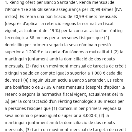
1. Rènting ofert per Banco Santander. Renda mensual de
l’iPhone 17e 256 GB sense assegurança per 20,99 €/mes (IVA
inclòs). Es rebrà una bonificació de 20,99 € nets mensuals
(després d’aplicar la retenció segons la normativa fiscal
vigent, actualment del 19 %) per la contractació d’un rènting
tecnològic a 36 mesos per a persones físiques que (1)
domiciliïn per primera vegada la seva nòmina o pensió
superior a 1.200 € o la quota d’autònoms o mutualitat i (2) la
mantinguin juntament amb la domiciliació de dos rebuts
mensuals, (3) facin un moviment mensual de targeta de crèdit
o tinguin saldo en compte igual o superior a 1.000 € cada dia
del mes i (4) tinguin Bizum actiu a Banco Santander. Es rebrà
una bonificació de 27,99 € nets mensuals (després d’aplicar la
retenció segons la normativa fiscal vigent, actualment del 19
%) per la contractació d’un rènting tecnològic a 36 mesos per
a persones físiques que (1) domiciliïn per primera vegada la
seva nòmina o pensió igual o superior a 3.000 €, (2) la
mantinguin juntament amb la domiciliació de dos rebuts
mensuals, (3) facin un moviment mensual de targeta de crèdit