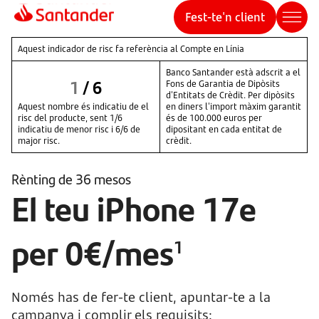
Fest-te'n client
Aquest indicador de risc fa referència al Compte en Línia
Banco Santander està adscrit a el
1
/
6
Fons de Garantia de Dipòsits
d'Entitats de Crèdit. Per dipòsits
Aquest nombre és indicatiu de el
en diners l'import màxim garantit
risc del producte, sent 1/6
és de 100.000 euros per
indicatiu de menor risc i 6/6 de
dipositant en cada entitat de
major risc.
crèdit.
Rènting de 36 mesos
El teu iPhone 17e
per 0€/mes
1
Només has de fer-te client, apuntar-te a la
campanya i complir els requisits: