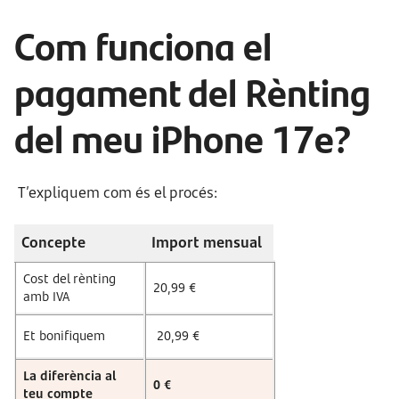
Com funciona el
pagament del Rènting
del meu iPhone 17e?
T’expliquem com és el procés:
Concepte
Import mensual
Cost del rènting
20,99 €
amb IVA
Et bonifiquem
20,99 €
La diferència al
0 €
teu compte