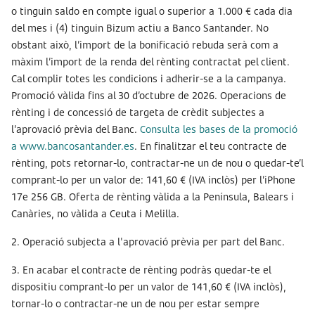
o tinguin saldo en compte igual o superior a 1.000 € cada dia
del mes i (4) tinguin Bizum actiu a Banco Santander. No
obstant això, l’import de la bonificació rebuda serà com a
màxim l’import de la renda del rènting contractat pel client.
Cal complir totes les condicions i adherir-se a la campanya.
Promoció vàlida fins al 30 d’octubre de 2026. Operacions de
rènting i de concessió de targeta de crèdit subjectes a
l’aprovació prèvia del Banc.
Consulta les bases de la promoció
a www.bancosantander.es
. En finalitzar el teu contracte de
rènting, pots retornar-lo, contractar-ne un de nou o quedar-te’l
comprant-lo per un valor de: 141,60 € (IVA inclòs) per l’iPhone
17e 256 GB. Oferta de rènting vàlida a la Península, Balears i
Canàries, no vàlida a Ceuta i Melilla.
2. Operació subjecta a l'aprovació prèvia per part del Banc.
3. En acabar el contracte de rènting podràs quedar-te el
dispositiu comprant-lo per un valor de 141,60 € (IVA inclòs),
tornar-lo o contractar-ne un de nou per estar sempre