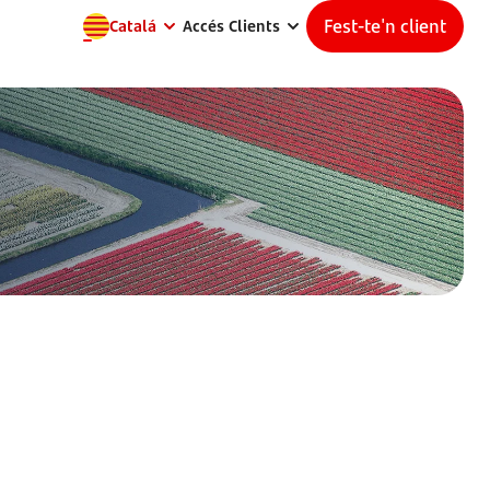
Fest-te'n client
Catalá
Accés Clients