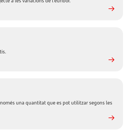
cte a les variacions de l’euríbor.
is.
a només una quantitat que es pot utilitzar segons les