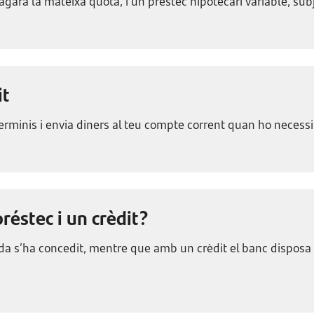
garà la mateixa quota, i un préstec hipotecari variable, subje
it
rminis i envia diners al teu compte corrent quan ho necessit
réstec i un crèdit?
egada s’ha concedit, mentre que amb un crèdit el banc dispos