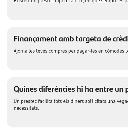
Existeix un préstec hipotecari fix, en què sempre es pa
Finançament amb targeta de crèd
Ajorna les teves compres per pagar-les en còmodes te
Quines diferències hi ha entre un p
Un préstec facilita tots els diners sol·licitats una v
necessitats.