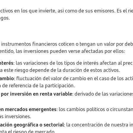
activos en los que invierte, así como de sus emisores. Es el r
agos.
os instrumentos financieros coticen o tengan un valor por de
entido, las inversiones pueden verse afectadas por ellos:
nterés
: las variaciones de los tipos de interés afectan al pre
d a este riesgo depende de la duración de estos activos.
cambio
: fluctuación del valor de cambio en el caso de los a
a de referencia de la participación.
por inversión en renta variable
: derivado de las variacione
r en mercados emergentes
: los cambios políticos o circuns
as inversiones.
ación geográfica o sectorial
: la concentración de nuestra 
nta el riesgo de mercado.