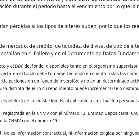
lación durante el período hasta el vencimiento por lo que la r
drían pérdidas si los tipos de interés suben, por lo que los
mercado, de crédito, de liquidez, de divisa, de tipo de interé
se detallan en el Folleto y en el Documento de Datos Fundame
leto y el DDF del fondo, disponibles tanto en el organismo superviso
invertir en el fondo debe tomarse teniendo en cuenta todas las caract
articipaciones en un fondo de inversión, y no en un determinado act
ivisa distinta de euro su rendimiento puede incrementarse o disminu
dependerá de la legislación fiscal aplicable a su situación personal 
 registrada en la CNMV con el número 12. Entidad Depositaria: CACE
en la CNMV con el número 49.
l. No es información contractual, ni información exigida por ningun