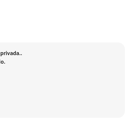
privada..
do.