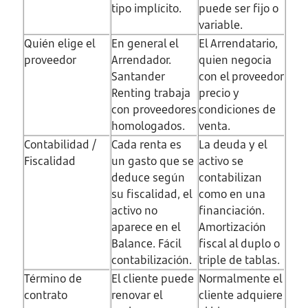
tipo implícito.
puede ser fijo o
variable.
Quién elige el
En general el
El Arrendatario,
proveedor
Arrendador.
quien negocia
Santander
con el proveedor
Renting trabaja
precio y
con proveedores
condiciones de
homologados.
venta.
Contabilidad /
Cada renta es
La deuda y el
Fiscalidad
un gasto que se
activo se
deduce según
contabilizan
su fiscalidad, el
como en una
activo no
financiación.
aparece en el
Amortización
Balance. Fácil
fiscal al duplo o
contabilización.
triple de tablas.
Término de
El cliente puede
Normalmente el
contrato
renovar el
cliente adquiere