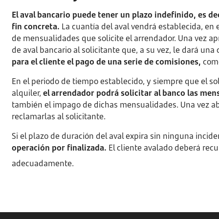
El aval bancario puede tener un plazo indefinido, es dec
fin concreta.
La cuantía del aval vendrá establecida, en 
de mensualidades que solicite el arrendador. Una vez ap
de aval bancario al solicitante que, a su vez, le dará una
para el cliente el pago de una serie de comisiones,
como
En el periodo de tiempo establecido, y siempre que el so
alquiler,
el arrendador podrá solicitar al banco las me
también el impago de dichas mensualidades. Una vez a
reclamarlas al solicitante.
Si el plazo de duración del aval expira sin ninguna incide
operación por finalizada.
El cliente avalado deberá recup
adecuadamente.