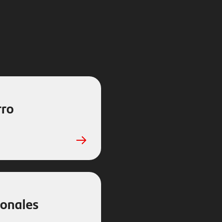
rro
ionales