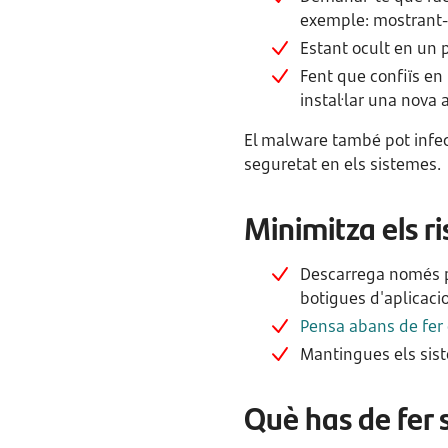
exemple: mostrant-t
Estant ocult en un 
Fent que confiïs en
instal·lar una nova a
El malware també pot infect
seguretat en els sistemes.
Minimitza els ri
Descarrega només pr
botigues d'aplicacio
Pensa abans de fer 
Mantingues els sist
Què has de fer 