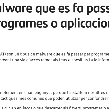
lware que es fa pass
rogrames o aplicacio
(RAT) són un tipus de malware que es fa passar per program
creant una via d'accés remot als teus dispositius i a la info
simplement ens han enganyat perquè l'instal·lem nosaltres m
 tàctiques més comunes que poden utilitzar per confondre'n
s clic en enllaços o que descarreguis fitxers, programes o a