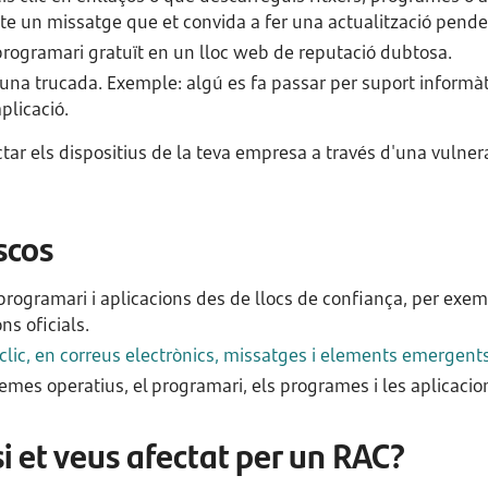
e un missatge que et convida a fer una actualització pende
programari gratuït en un lloc web de reputació dubtosa.
 una trucada. Exemple: algú es fa passar per suport informàti
plicació.
ar els dispositius de la teva empresa a través d'una vulnera
scos
ogramari i aplicacions des de llocs de confiança, per exem
ns oficials.
clic, en correus electrònics, missatges i elements emergent
emes operatius, el programari, els programes i les aplicacio
si et veus afectat per un RAC?