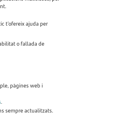
nt.
c t'ofereix ajuda per
bilitat o fallada de
ple, pàgines web i
s
.
ns sempre actualitzats.