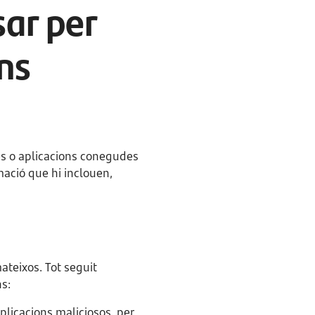
ar per
ns
es o aplicacions conegudes
rmació que hi inclouen,
ateixos. Tot seguit
s:
plicacions maliciosos, per