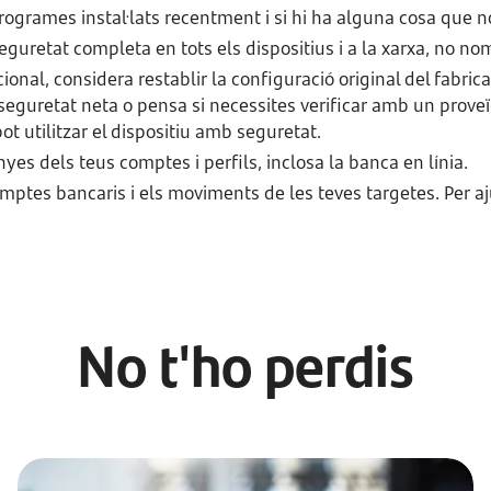
rogrames instal·lats recentment i si hi ha alguna cosa que no
eguretat completa en tots els dispositius i a la xarxa, no no
nal, considera restablir la configuració original del fabrica
seguretat neta o pensa si necessites verificar amb un proveï
pot utilitzar el dispositiu amb seguretat.
yes dels teus comptes i perfils, inclosa la banca en línia.
omptes bancaris i els moviments de les teves targetes. Per a
No t'ho perdis