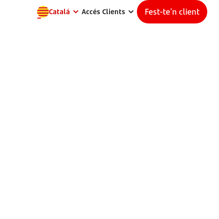
Fest-te'n client
Catalá
Accés Clients