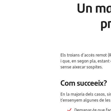
Un ma
p
Els troians d'accés remot 
i que, en segon pla, estant 
sense aixecar sospites.
Com succeeix?
En la majoria dels casos, 
t'ensenyem algunes de les
Demanar-te que faci