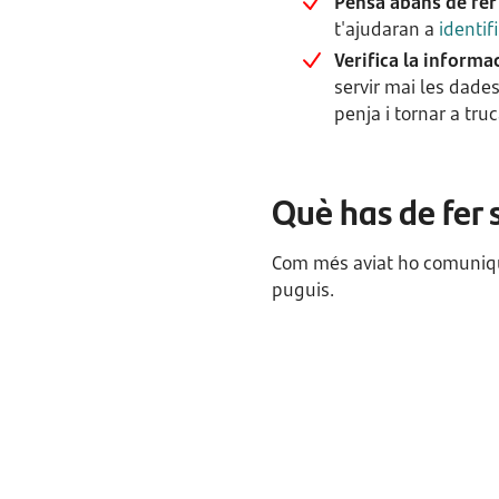
Pensa abans de fer 
t'ajudaran a
identif
Verifica la informa
servir mai les dades
penja i tornar a tr
Què has de fer 
Com més aviat ho comuniquis
puguis.