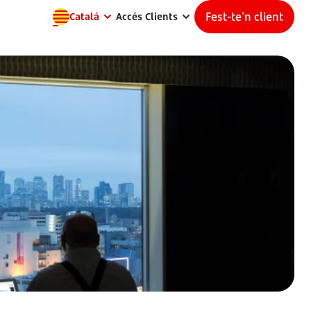
Fest-te'n client
Catalá
Accés Clients