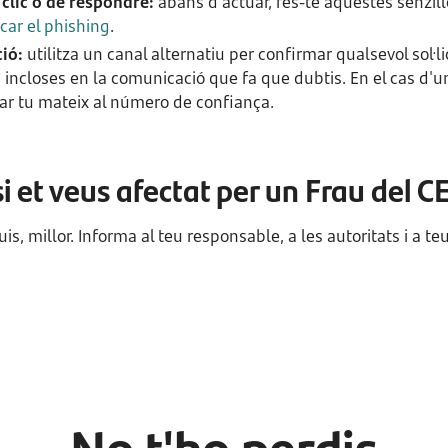
clic o de respondre:
abans d'actuar, fes-te aquestes senzil
icar el phishing
.
ció:
utilitza un canal alternatiu per confirmar qualsevol sol·li
 incloses en la comunicació que fa que dubtis. En el cas d'un
ucar tu mateix al número de confiança.
si et veus afectat per un Frau del 
, millor. Informa al teu responsable, a les autoritats i a te
No t'ho perdis