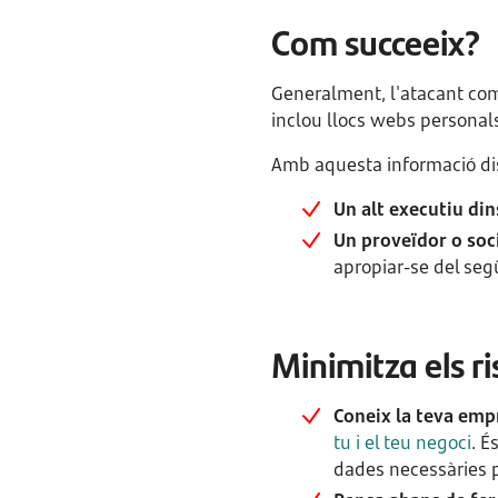
Com succeeix?
Generalment, l'atacant come
inclou llocs webs personals,
Amb aquesta informació di
Un alt executiu din
Un proveïdor o soc
apropiar-se del se
Minimitza els ri
Coneix la teva emp
tu i el teu negoci
. É
dades necessàries p