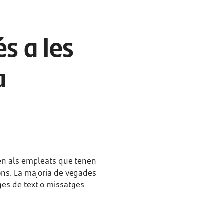
s a les
a
xen als empleats que tenen
ons. La majoria de vegades
ges de text o missatges