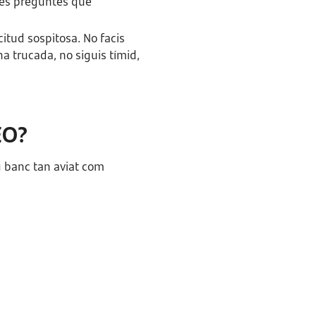
les preguntes que
citud sospitosa. No facis
a trucada, no siguis tímid,
CEO?
u banc tan aviat com