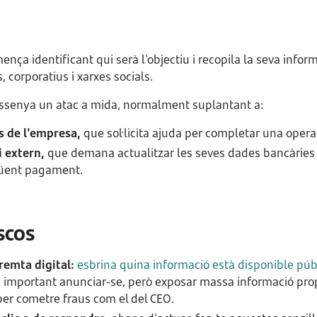
nça identificant qui serà l'objectiu i recopila la seva inform
 corporatius i xarxes socials.
ssenya un atac a mida, normalment suplantant a:
s de l'empresa,
que sol·licita ajuda per completar una operac
i extern,
que demana actualitzar les seves dades bancàrie
güent pagament.
scos
remta digital:
esbrina quina informació està disponible púb
s important anunciar-se, però exposar massa informació prop
er cometre fraus com el del CEO.