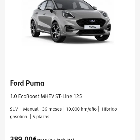
Ford Puma
1.0 EcoBoost MHEV ST-Line 125
|
|
|
|
SUV
Manual
36 meses
10.000 km/año
Híbrido
|
gasolina
5 plazas
389,00€