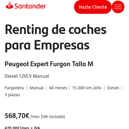
Hazte Cliente
Renting de coches
para Empresas
Peugeot Expert Furgon Talla M
Diesel 120CV Manual
Furgoneta
|
Manual
|
60 meses
|
15.000 km /año
|
Diesel
|
3 plazas
568,70€
/mes (IVA incluido)
470,00€/mes + IVA