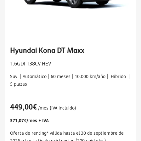
Hyundai Kona DT Maxx
1.6GDI 138CV HEV
|
|
|
|
|
Suv
Automático
60 meses
10.000 km/año
Hibrido
5 plazas
449,00€
/mes (IVA incluido)
371,07€/mes + IVA
Oferta de renting* válida hasta el
30 de septiembre
de
2026 o hasta fin de existencias (200 unidades).