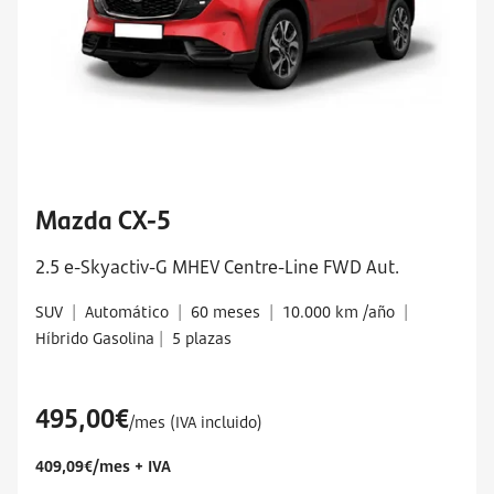
Mazda CX-5
2.5 e-Skyactiv-G MHEV Centre-Line FWD Aut.
SUV
|
Automático
|
60 meses
|
10.000 km /año
|
Híbrido Gasolina
|
5 plazas
495,00€
/mes (IVA incluido)
409,09€/mes + IVA