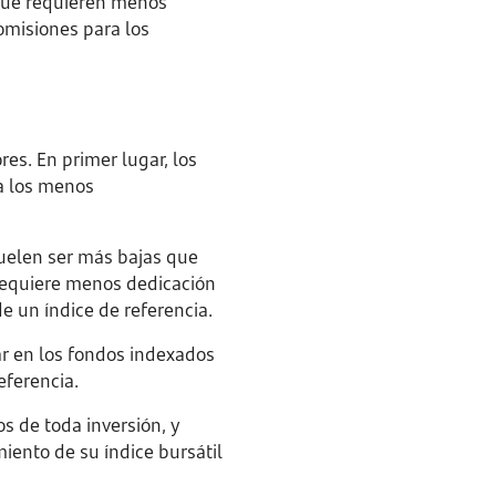
 que requieren menos
omisiones para los
es. En primer lugar, los
a los menos
suelen ser más bajas que
 requiere menos dedicación
de un índice de referencia.
lar en los fondos indexados
eferencia.
os de toda inversión, y
iento de su índice bursátil