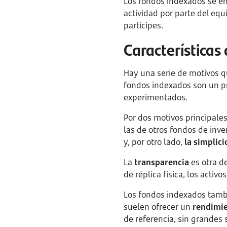
Los fondos indexados se e
actividad por parte del eq
partícipes.
Características
Hay una serie de motivos qu
fondos indexados son un pr
experimentados.
Por dos motivos principale
las de otros fondos de inv
y, por otro lado,
la simplic
La
transparencia
es otra de
de réplica física, los acti
Los fondos indexados tam
suelen ofrecer un
rendimie
de referencia, sin grandes s