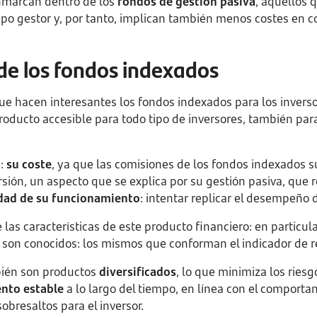
nmarcan dentro de los
fondos de gestión pasiva
, aquellos
uipo gestor y, por tanto, implican también menos costes en c
 de los fondos indexados
e hacen interesantes los fondos indexados para los inversor
oducto accesible para todo tipo de inversores, también par
s:
su coste
, ya que las comisiones de los fondos indexados 
ersión, un aspecto que se explica por su gestión pasiva, que
idad de su funcionamiento
: intentar replicar el desempeño 
 las características de este producto financiero: en particu
vos son conocidos: los mismos que conforman el indicador de r
bién son productos
diversificados
, lo que minimiza los riesg
nto estable
a lo largo del tiempo, en línea con el comportam
obresaltos para el inversor.