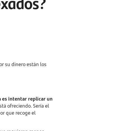
exados?
r su dinero están los
a es intentar replicar un
stá ofreciendo. Sería el
dor que recoge el