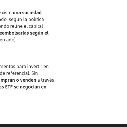
 Existe
una sociedad
do, según la política
fondo reúne el capital
reembolsarlas según el
ercado).
mentos para invertir en
de referencia). Sin
compran o venden
a través
os ETF se negocian en