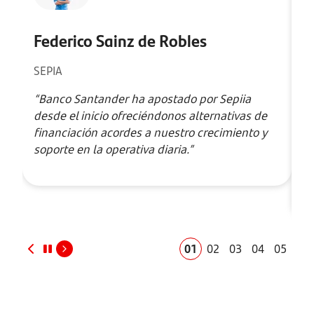
Federico Sainz de Robles
O
SEPIA
Lo
“Banco Santander ha apostado por Sepiia
“
desde el inicio ofreciéndonos alternativas de
en
financiación acordes a nuestro crecimiento y
co
soporte en la operativa diaria.”
de
no
le
01
02
03
04
05