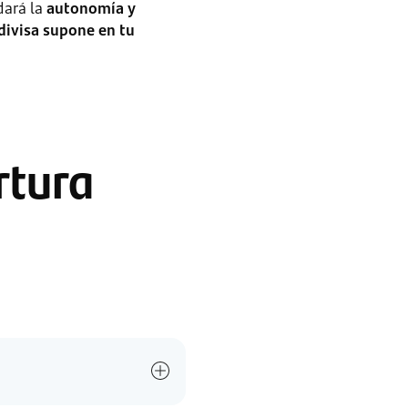
dará la
autonomía y
 divisa supone en tu
rtura