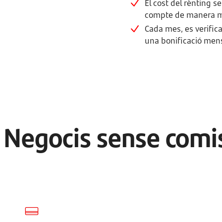
El cost del rènting s
compte de manera m
Cada mes, es verific
una bonificació mens
 Negocis sense comis