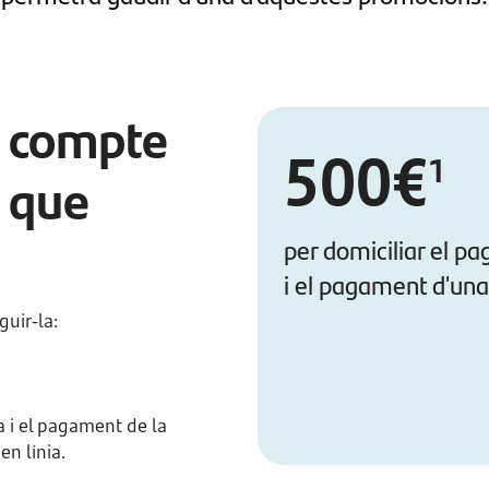
u compte
500€
1
ò que
per domiciliar el p
i el pagament d'una
uir-la:
a i el pagament de la
n línia.