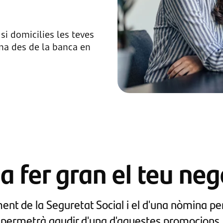
i domicilies les teves
na des de la banca en
ia fer gran el teu neg
ent de la Seguretat Social i el d'una nòmina per 
permetrà gaudir d'una d'aquestes promocions.