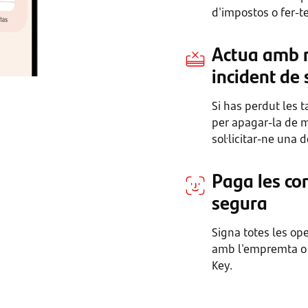
d'impostos o fer-te
Actua amb r
incident de
Si has perdut les t
per apagar-la de m
sol·licitar-ne una 
Paga les co
segura
Signa totes les op
amb l'empremta o 
Key.