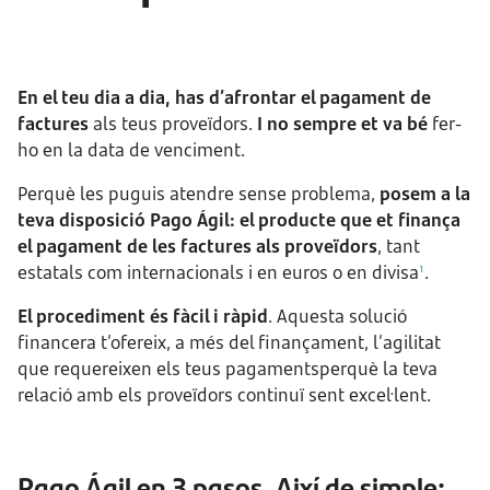
En el teu dia a dia, has d’afrontar el pagament de
factures
als teus proveïdors.
I no sempre et va bé
fer-
ho en la data de venciment.
Perquè les puguis atendre sense problema,
posem a la
teva disposició Pago Ágil: el producte que et finança
el pagament de les factures als proveïdors
, tant
estatals com internacionals i en euros o en divisa
.
1
El procediment és fàcil i ràpid
. Aquesta solució
financera t’ofereix, a més del finançament, l’agilitat
que requereixen els teus pagamentsperquè la teva
relació amb els proveïdors continuï sent excel·lent.
Pago Ágil en 3 pasos. Així de simple: