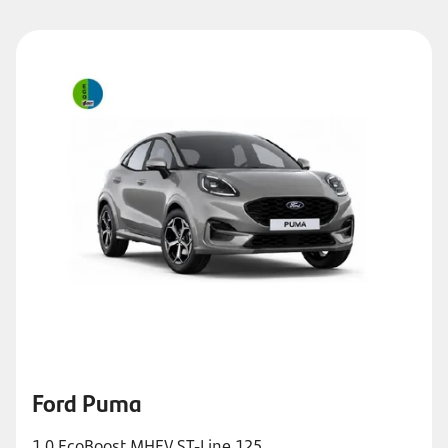
Ford Puma
1.0 EcoBoost MHEV ST-Line 125