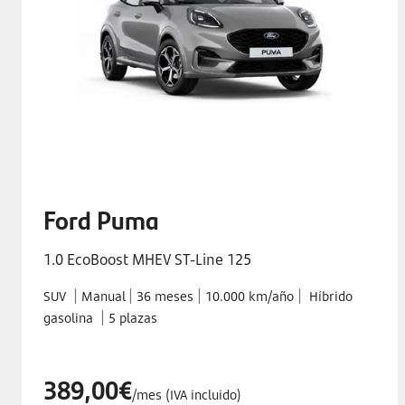
Ford Puma
1.0 EcoBoost MHEV ST-Line 125
|
|
|
|
SUV
Manual
36 meses
10.000 km/año
Híbrido
|
gasolina
5 plazas
389,00€
/mes (IVA incluido)