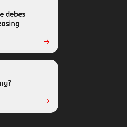
ue debes
easing
ing?