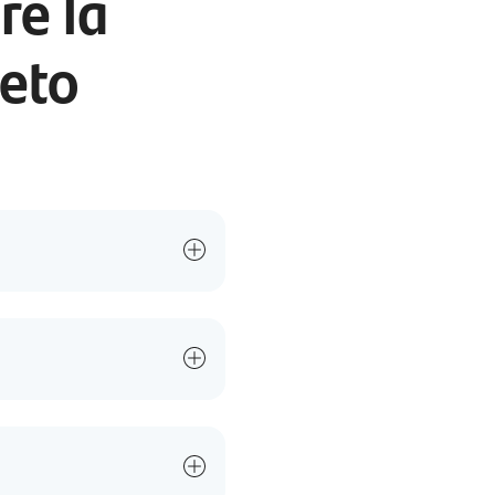
e la
neto