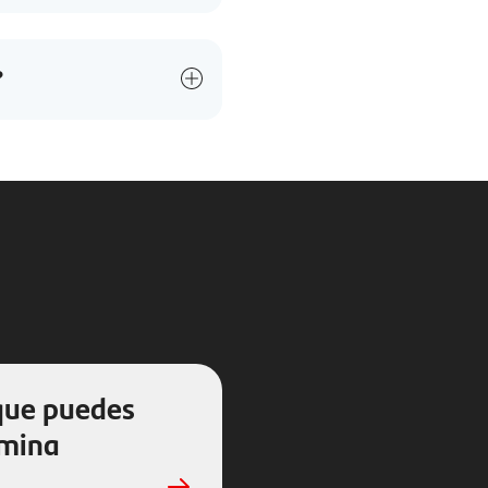
?
que puedes
ómina