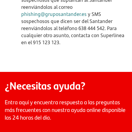
sospechosos que suplantan al Santander
reenviándolos al correo
phishing@gruposantander.es
y SMS
sospechosos que dicen ser del Santander
reenviándolos al teléfono 638 444 542. Para
cualquier otro asunto, contacta con Superlínea
en el 915 123 123.
¿Necesitas ayuda?
Entra aquí y encuentra respuesta a las preguntas
más frecuentes con nuestra ayuda online disponible
las 24 horas del día.