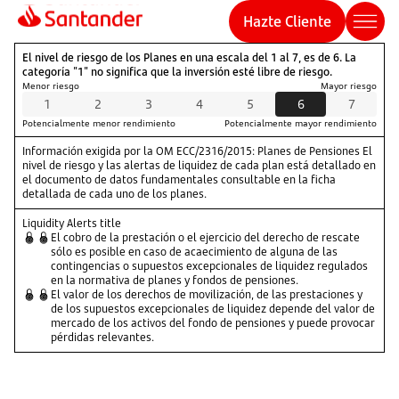
Hazte Cliente
Información
El nivel de riesgo de los Planes en una escala del 1 al 7, es de 6. La
sobre
categoría "1" no significa que la inversión esté libre de riesgo.
Risk
Default
Default
Menor riesgo
Mayor riesgo
Index
Default
Left
Right
1
2
3
4
5
6
7
CNMV
Scale
Potencialmente menor rendimiento
Potencialmente mayor rendimiento
Información exigida por la OM ECC/2316/2015: Planes de Pensiones El
nivel de riesgo y las alertas de liquidez de cada plan está detallado en
el documento de datos fundamentales consultable en la ficha
detallada de cada uno de los planes.
Liquidity Alerts title
El cobro de la prestación o el ejercicio del derecho de rescate
sólo es posible en caso de acaecimiento de alguna de las
contingencias o supuestos excepcionales de liquidez regulados
en la normativa de planes y fondos de pensiones.
El valor de los derechos de movilización, de las prestaciones y
de los supuestos excepcionales de liquidez depende del valor de
mercado de los activos del fondo de pensiones y puede provocar
pérdidas relevantes.