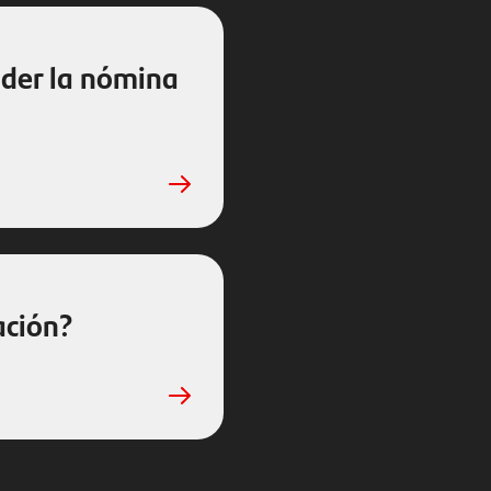
nder la nómina
ación?