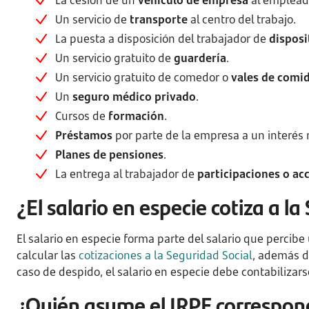
La cesión de un
vehículo de empresa
al emplead
Un servicio de
transporte
al centro del trabajo.
La puesta a disposición del trabajador de
disposi
Un servicio gratuito de
guardería
.
Un servicio gratuito de comedor o
vales de comi
Un
seguro médico privado
.
Cursos de
formación
.
Préstamos
por parte de la empresa a un interés
Planes de pensiones
.
La entrega al trabajador de
participaciones o ac
¿El salario en especie cotiza a l
El salario en especie forma parte del salario que percibe
calcular las
cotizaciones a la Seguridad Social
, además 
caso de despido, el salario en especie debe contabilizars
¿Quién asume el IRPF correspond