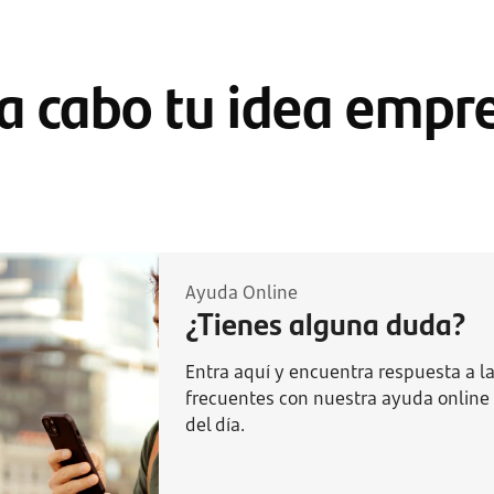
 a cabo tu idea empre
¿
T
Ayuda Online
i
¿Tienes alguna duda?
e
n
e
s
Entra aquí y encuentra respuesta a 
a
frecuentes con nuestra ayuda online 
l
g
del día.
u
n
a
d