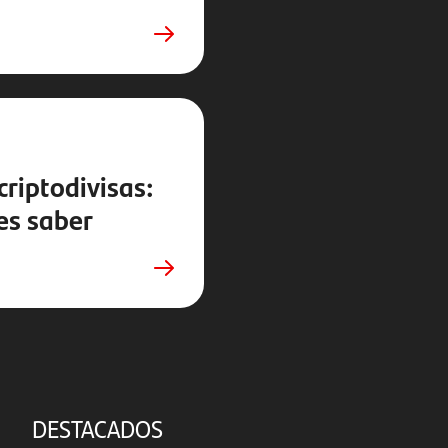
criptodivisas:
es saber
DESTACADOS