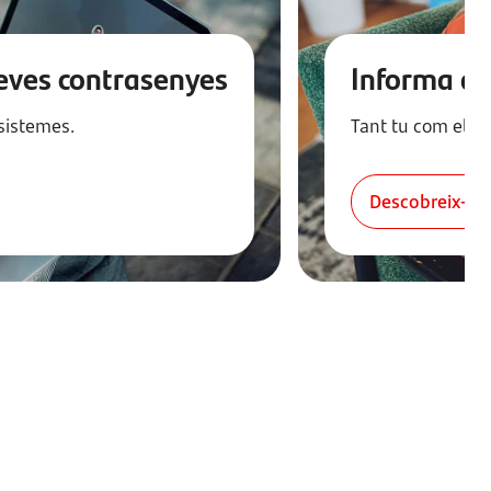
 teves contrasenyes
Informa de
 sistemes.
Tant tu com els t
Descobreix-ne