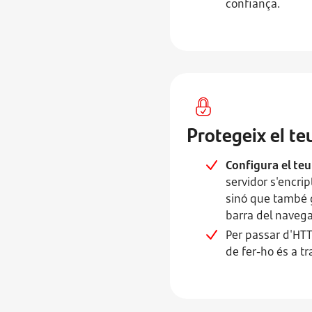
confiança.
Protegeix el te
Configura el te
servidor s'encri
sinó que també g
barra del navega
Per passar d'HT
de fer-ho és a tr