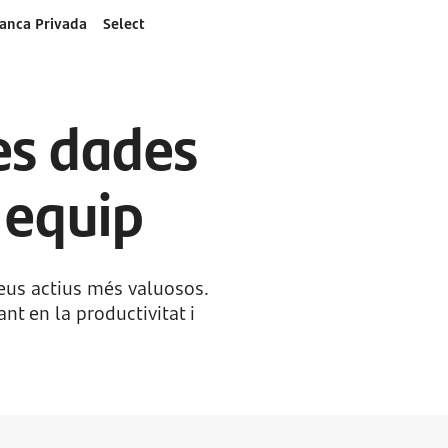
anca Privada
Select
es dades
u equip
seus actius més valuosos.
t en la productivitat i