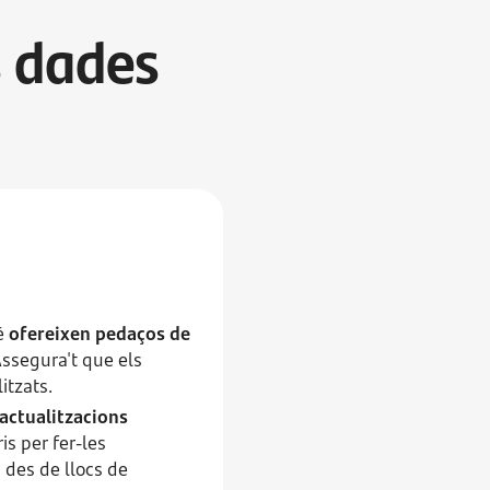
s dades
bé
ofereixen pedaços de
Assegura't que els
itzats.
actualitzacions
is per fer-les
des de llocs de