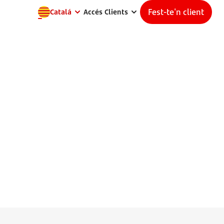
Fest-te'n client
Catalá
Accés Clients