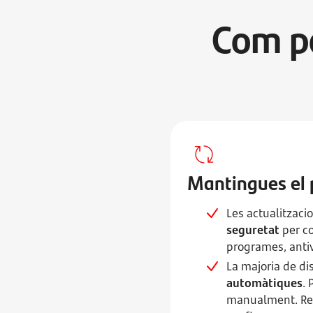
Com po
Mantingues el 
Les actualitzaci
seguretat
per co
programes, antiv
La majoria de di
automàtiques
. 
manualment. Rec