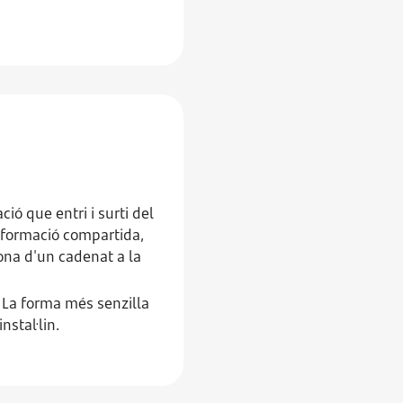
ió que entri i surti del
nformació compartida,
cona d'un cadenat a la
 La forma més senzilla
nstal·lin.