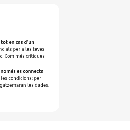
i tot en cas d'un
cials per a les teves
c. Com més crítiques
 i només es connecta
 les condicions; per
agatzemaran les dades,