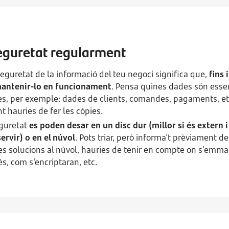
seguretat regularment
seguretat de la informació del teu negoci significa que,
fins 
mantenir-lo en funcionament
. Pensa quines dades són essen
es, per exemple: dades de clients, comandes, pagaments, et
t hauries de fer les còpies.
eguretat
es poden desar en un disc dur (millor si és extern
servir) o en el núvol
. Pots triar, però informa't prèviament de
es solucions al núvol, hauries de tenir en compte on s'emm
és, com s'encriptaran, etc.