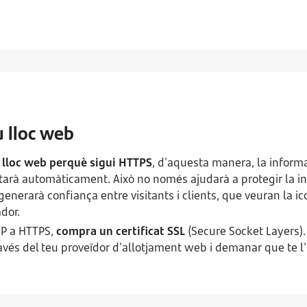
u lloc web
u lloc web perquè sigui HTTPS
, d'aquesta manera, la informac
ptarà automàticament. Això no només ajudarà a protegir la i
enerarà confiança entre visitants i clients, que veuran la i
dor.
TP a HTTPS,
compra un certificat SSL
(Secure Socket Layers).
avés del teu proveïdor d'allotjament web i demanar que te l'i