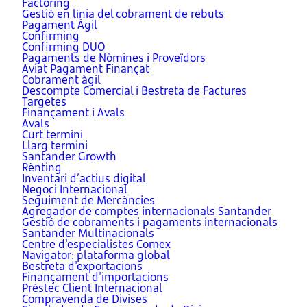
Factoring
Gestió en línia del cobrament de rebuts
Pagament Àgil
Confirming
Confirming DUO
Pagaments de Nòmines i Proveïdors
Aviat Pagament Finançat
Cobrament àgil
Descompte Comercial i Bestreta de Factures
Targetes
Finançament i Avals
Avals
Curt termini
Llarg termini
Santander Growth
Rènting
Inventari d’actius digital
Negoci Internacional
Seguiment de Mercàncies
Agregador de comptes internacionals Santander
Gestió de cobraments i pagaments internacionals
Santander Multinacionals
Centre d'especialistes Comex
Navigator: plataforma global
Bestreta d'exportacions
Finançament d'importacions
Préstec Client Internacional
Compravenda de Divises