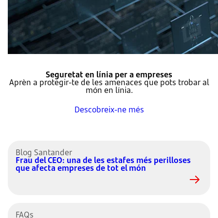
Seguretat en línia per a empreses
Aprèn a protegir-te de les amenaces que pots trobar al
món en línia.
Descobreix-ne més
Et pot interessar
Blog Santander
Frau del CEO: una de les estafes més perilloses
que afecta empreses de tot el món
FAQs