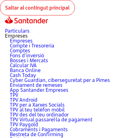
Saltar al contingut principal
Particulars
Empreses
Empreses
Compte i Tresoreria
Comptes
Fons d'inversió
Bosses i Mercats
Calcular IVA
Banca Online
Cash Today
Cyber Guardian, ciberseguretat per a Pimes
Enviament de remeses
App Santander Empreses
TPV
TPV Android
TPV per a Xarxes Socials
TPV al teu telèfon mòbil
TPV des del teu ordinador
TPV Virtual passarel·la de pagament
TPV Paygold
Cobraments i Pagaments
Bestreta de Confirming