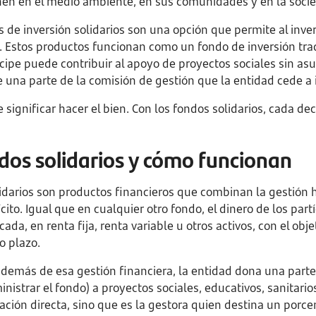
enen en el medio ambiente, en sus comunidades y en la soci
s de inversión solidarios son una opción que permite al inve
s. Estos productos funcionan como un fondo de inversión tra
tícipe puede contribuir al apoyo de proyectos sociales sin as
una parte de la comisión de gestión que la entidad cede a in
 significar hacer el bien. Con los fondos solidarios, cada de
dos solidarios y cómo funcionan
lidarios son productos financieros que combinan la gestión 
ito. Igual que en cualquier otro fondo, el dinero de los part
icada, en renta fija, renta variable u otros activos, con el ob
o plazo.
 además de esa gestión financiera, la entidad dona una part
nistrar el fondo) a proyectos sociales, educativos, sanitarios
ación directa, sino que es la gestora quien destina un porcen