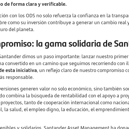
o de forma clara y verificable.
eación con los ODS no solo refuerza la confianza en la transp
bre como su inversión contribuye a generar un cambio real 
turo del planeta.
promiso: la gama solidaria de Sa
Santander dimos un paso importante: lanzar nuestro primer 
e ha convertido en un camino que seguimos recorriendo con i
e esta iniciativa
, un reflejo claro de nuestro compromiso c
ás responsable.
rsiones generen valor no solo económico, sino también soc
ndo combina la búsqueda de rentabilidad con el apoyo a proy
 proyectos, tanto de cooperación internacional como naciona
l, la salud, el empleo digno, la educación, el emprendimient
stenibles y solidarios, Santander Asset Management ha don