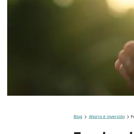
Blog
Ahorro e inversión
F