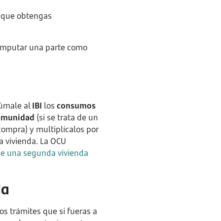
s que obtengas
 imputar una parte como
Súmale al
IBI
los
consumos
comunidad
(si se trata de un
 compra) y multiplícalos por
a vivienda. La OCU
de una segunda vivienda
da
s trámites que si fueras a