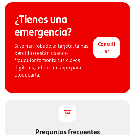
¿Tienes una
emergencia?
Consult
Si te han robado la tarjeta, la has
ar
perdido o están usando
fraudulentamente tus claves
digitales, infórmate aquí para
bloquearla.
Preguntas frecuentes