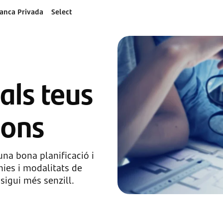
anca Privada
Select
als teus
ions
una bona planificació i
nies i modalitats de
igui més senzill.