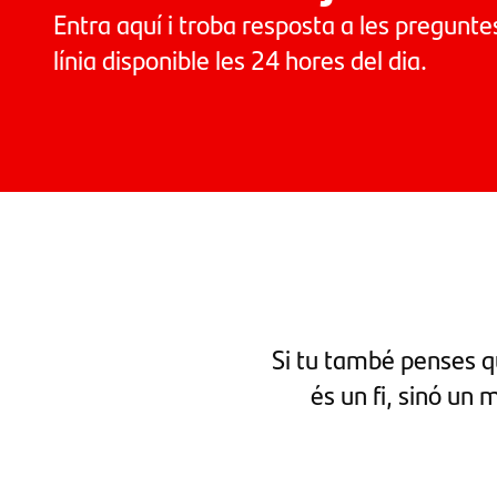
Entra aquí i troba resposta a les pregunt
línia disponible les 24 hores del dia.
Si tu també penses qu
és un fi, sinó un