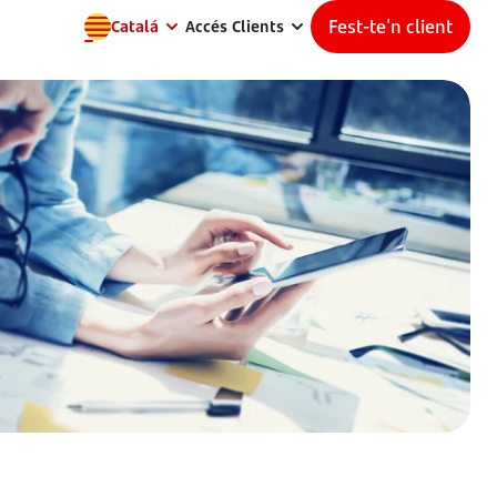
Fest-te'n client
Catalá
Accés Clients