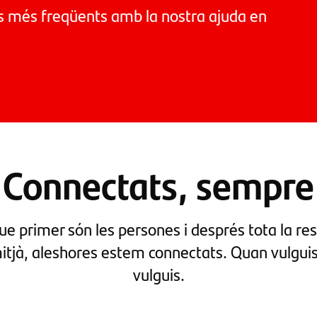
es més freqüents amb la nostra ajuda en
Connectats, sempre
e primer són les persones i després tota la resta
 mitjà, aleshores estem connectats. Quan vulgui
vulguis.